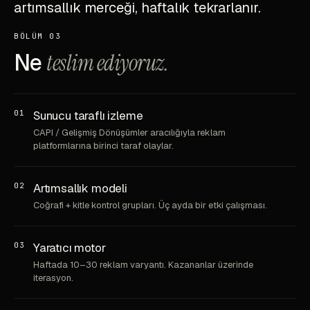
artımsallık merceği, haftalık tekrarlanır.
BÖLÜM 03
Ne
teslim ediyoruz.
01
Sunucu taraflı izleme
CAPI / Gelişmiş Dönüşümler aracılığıyla reklam
platformlarına birinci taraf olaylar.
02
Artımsallık modeli
Coğrafi + kitle kontrol grupları. Üç ayda bir etki çalışması.
03
Yaratıcı motor
Haftada 10–30 reklam varyantı. Kazananlar üzerinde
iterasyon.