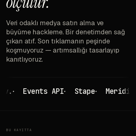
ölçülür.
Veri odaklı medya satın alma ve
büyüme hackleme. Bir denetimden sağ
çıkan atıf. Son tıklamanın peşinde
koşmuyoruz — artımsallığı tasarlayıp
kanıtlıyoruz.
.
Events API
Stape
Meridian
✦
✦
✦
✦
BU KAYITTA