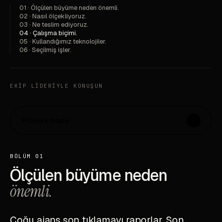
01 · Ölçülen büyüme neden önemli.
02 · Nasıl ölçekliyoruz.
03 · Ne teslim ediyoruz.
04 · Çalışma biçimi.
05 · Kullandığımız teknolojiler.
06 · Seçilmiş işler.
EKIP LIDERIYLE KONUŞUN
Projeye başla
↗
BÖLÜM 01
Ölçülen büyüme neden
önemli.
Çoğu ajans son tıklamayı raporlar. Son