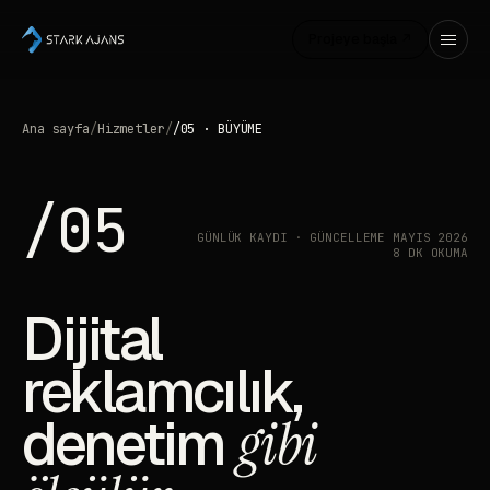
Projeye başla ↗
Ana sayfa
/
Hizmetler
/
/05 · BÜYÜME
/05
GÜNLÜK KAYDI · GÜNCELLEME MAYIS 2026
8 DK OKUMA
Dijital
reklamcılık,
denetim
gibi