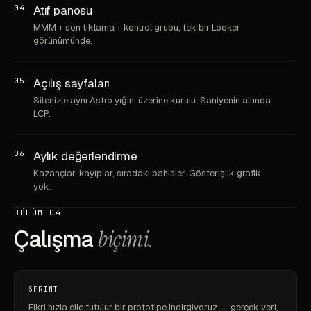
04
Atıf panosu
MMM + son tıklama + kontrol grubu, tek bir Looker
görünümünde.
05
Açılış sayfaları
Sitenizle aynı Astro yığını üzerine kurulu. Saniyenin altında
LCP.
06
Aylık değerlendirme
Kazançlar, kayıplar, sıradaki bahisler. Gösterişlik grafik
yok.
BÖLÜM 04
Çalışma
biçimi.
SPRINT
Fikri hızla elle tutulur bir prototipe indirgiyoruz — gerçek veri,