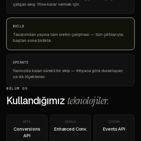
çalışan akış. Yöne karar vermek için.
BUILD
Tasarımdan yayına tam üretim çalışması — tüm çıktılarıyla,
baştan sona birlikte.
OPERATE
Yanınızda kalan sürekli bir ekip — ihtiyaca göre duraklayan
ya da ölçeklenen.
BÖLÜM 05
Kullandığımız
teknolojiler.
META
GOOGLE
TIKTOK
Conversions
Enhanced Conv.
Events API
API