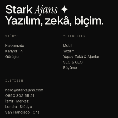
Stark
Ajans
✦
Yazılım, zekâ, biçim.
STÜDYO
YETENEKLER
Hakkımızda
Mobil
Kariyer
·4
Yazılım
Görüşler
Yapay Zekâ & Ajanlar
SEO & GEO
Büyüme
İLETIŞIM
hello@starkajans.com
0850 302 55 21
İzmir · Merkez
Londra · Stüdyo
San Francisco · Ofis