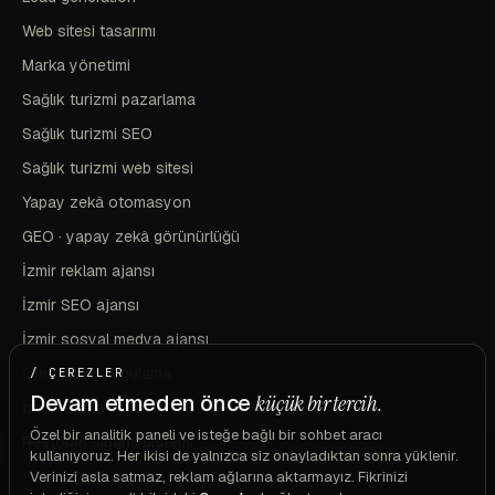
Web sitesi tasarımı
Marka yönetimi
Sağlık turizmi pazarlama
Sağlık turizmi SEO
Sağlık turizmi web sitesi
Yapay zekâ otomasyon
GEO · yapay zekâ görünürlüğü
İzmir reklam ajansı
İzmir SEO ajansı
İzmir sosyal medya ajansı
İzmir mobil uygulama
/ ÇEREZLER
Devam etmeden önce
küçük bir tercih.
İzmir marka ve kimlik
Özel bir analitik paneli ve isteğe bağlı bir sohbet aracı
Restoran sipariş sistemi
kullanıyoruz. Her ikisi de yalnızca siz onayladıktan sonra yüklenir.
Verinizi asla satmaz, reklam ağlarına aktarmayız. Fikrinizi