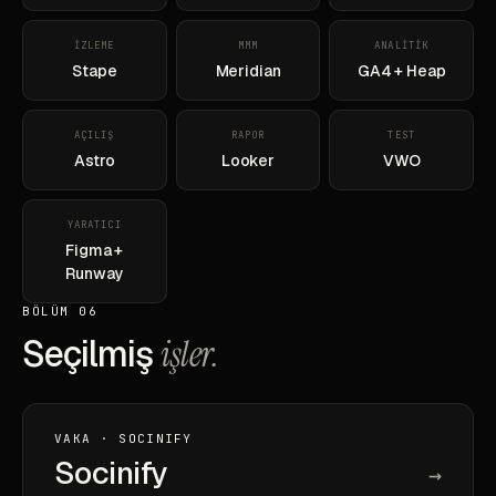
İZLEME
MMM
ANALİTİK
Stape
Meridian
GA4 + Heap
AÇILIŞ
RAPOR
TEST
Astro
Looker
VWO
YARATICI
Figma +
Runway
BÖLÜM 06
Seçilmiş
işler.
VAKA · SOCINIFY
Socinify
→