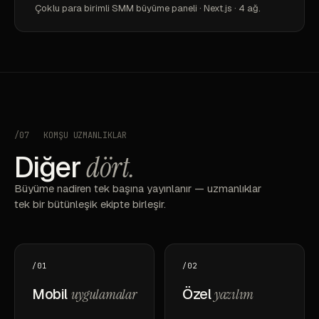
Çoklu para birimli SMM büyüme paneli · Next.js · 4 ağ.
/07
KOMŞU UZMANLIKLAR
Diğer
dört.
Büyüme nadiren tek başına yayınlanır — uzmanlıklar
tek bir bütünleşik ekipte birleşir.
/01
/02
Mobil
uygulamalar
Özel
yazılım