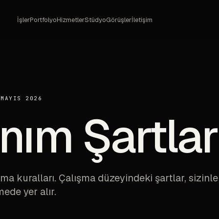
İşler
Portfolyo
Hizmetler
Stüdyo
Görüşler
İletişim
 MAYIS 2026
nım Şartlar
ma kuralları. Çalışma düzeyindeki şartlar, sizinle
ede yer alır.