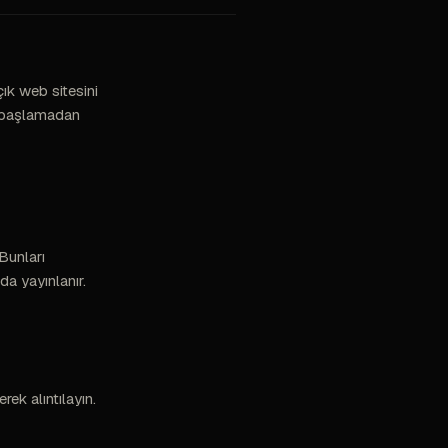
çık web sitesini
je başlamadan
 Bunları
da yayınlanır.
ek alıntılayın.