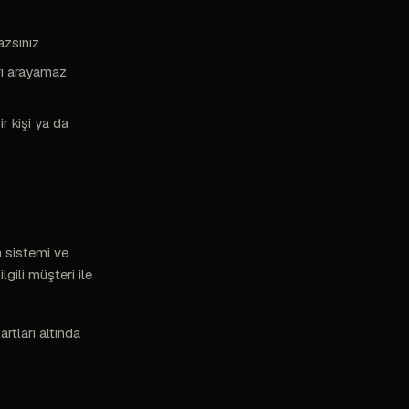
azsınız.
rı arayamaz
r kişi ya da
m sistemi ve
lgili müşteri ile
rtları altında