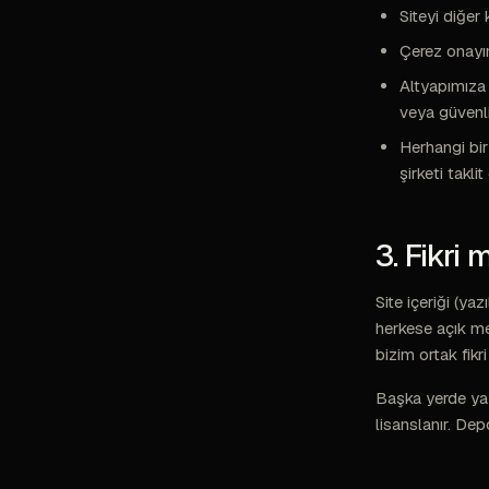
Siteyi diğer
Çerez onayın
Altyapımıza
veya güvenli
Herhangi bir
şirketi takli
3. Fikri 
Site içeriği (y
herkese açık met
bizim ortak fik
Başka yerde yay
lisanslanır. De