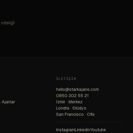
niteliği
İLETIŞIM
hello@starkajans.com
0850 302 55 21
 Ajanlar
İzmir · Merkez
Londra · Stüdyo
San Francisco · Ofis
Instagram
Linkedin
Youtube