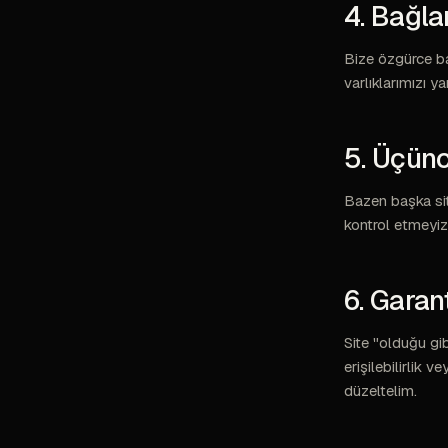
4. Bağla
Bize özgürce ba
varlıklarımızı ya
5. Üçünc
Bazen başka site
kontrol etmeyiz 
6. Garan
Site "olduğu gi
erişilebilirlik 
düzeltelim.