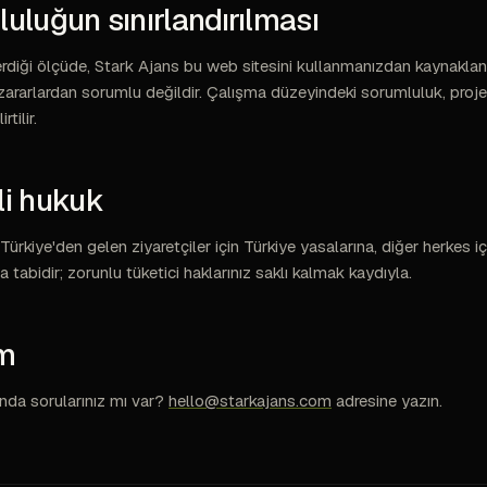
luluğun sınırlandırılması
verdiği ölçüde, Stark Ajans bu web sitesini kullanmanızdan kaynaklana
ararlardan sorumlu değildir. Çalışma düzeyindeki sorumluluk, proj
tilir.
li hukuk
, Türkiye'den gelen ziyaretçiler için Türkiye yasalarına, diğer herkes iç
a tabidir; zorunlu tüketici haklarınız saklı kalmak kaydıyla.
im
ında sorularınız mı var?
hello@starkajans.com
adresine yazın.