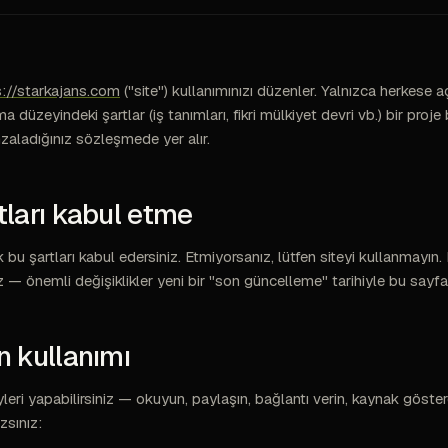
s://starkajans.com
("site") kullanımınızı düzenler. Yalnızca herkese a
 düzeyindeki şartlar (iş tanımları, fikri mülkiyet devri vb.) bir pro
zaladığınız sözleşmede yer alır.
rtları kabul etme
k bu şartları kabul edersiniz. Etmiyorsanız, lütfen siteyi kullanmayın.
z — önemli değişiklikler yeni bir "son güncelleme" tarihiyle bu sayfa
in kullanımı
ri yapabilirsiniz — okuyun, paylaşın, bağlantı verin, kaynak gösterer
zsınız: