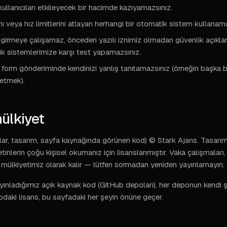
 kullanıcıları etkileyecek bir hacimde kazıyamazsınız.
ı veya hız limitlerini atlayan herhangi bir otomatik sistem kullanam
 girmeye çalışamaz, önceden yazılı iznimiz olmadan güvenlik açıkla
k sistemlerimize karşı test yapamazsınız.
 form gönderiminde kendinizi yanlış tanıtamazsınız (örneğin başka bi
t etmek).
mülkiyet
azılar, tasarım, sayfa kaynağında görünen kod) © Stark Ajans. Tasarı
inlerin çoğu kişisel okumanız için lisanslanmıştır. Vaka çalışmaları, i
ri mülkiyetimiz olarak kalır — lütfen sormadan yeniden yayınlamayın.
ınladığımız açık kaynak kod (GitHub depoları), her deponun kendi şa
podaki lisans, bu sayfadaki her şeyin önüne geçer.