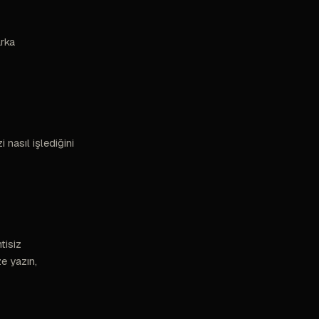
arka
 nasıl işlediğini
tisiz
ze yazın,