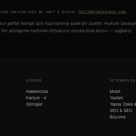
ında sorularınız mı var? E-posta:
hello@starkajans.com
.
ı şeffaf kılmak için hazırlanmış sade bir özettir. Hukuki tavsiye 
 bir sözleşme metnine ihtiyacınız olursa bize sorun — sağlarız.
STÜDYO
YETENEKLER
Hakkımızda
Mobil
Kariyer
·4
Yazılım
Görüşler
Yapay Zekâ &
SEO & GEO
Büyüme