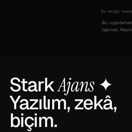
Bu belge hakk
Bu, uygulamamız
taşımaz. Resmi
Stark
✦
Ajans
Yazılım, zekâ,
biçim.