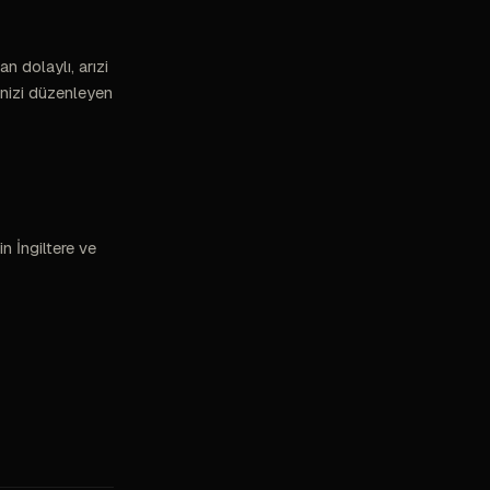
n dolaylı, arızi
enizi düzenleyen
in İngiltere ve