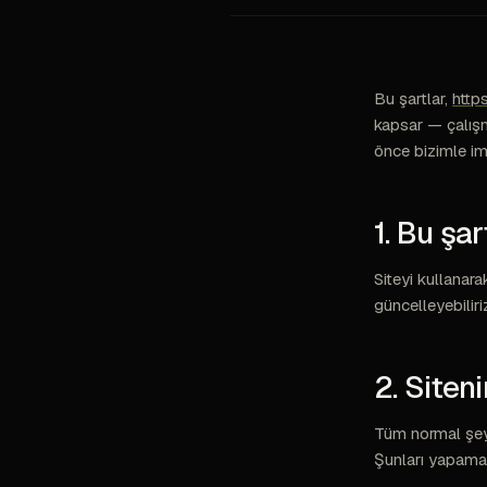
Bu şartlar,
http
kapsar — çalışma
önce bizimle im
1. Bu şa
Siteyi kullanara
güncelleyebiliri
2. Siten
Tüm normal şeyle
Şunları yapama