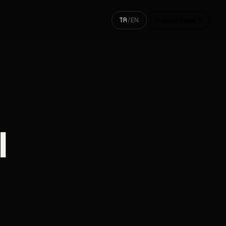
TR
/
EN
Projeye başla ↗
ı