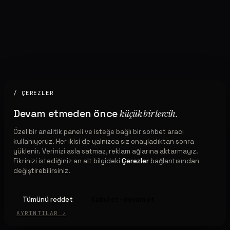
/ ÇEREZLER
Devam etmeden önce
küçük bir tercih.
Özel bir analitik paneli ve isteğe bağlı bir sohbet aracı
kullanıyoruz. Her ikisi de yalnızca siz onayladıktan sonra
yüklenir. Verinizi asla satmaz, reklam ağlarına aktarmayız.
Fikrinizi istediğiniz an alt bilgideki
Çerezler
bağlantısından
değiştirebilirsiniz.
Tümünü reddet
Kabul et · devam et
AYRINTILAR ↗