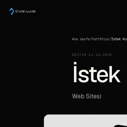
Ana sayfa
/
Portfolyo
/
İstek Ku
EĞITIM
·
24.10.2020
İstek
Web Sitesi