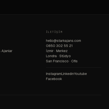
İLETIŞIM
hello@starkajans.com
0850 302 55 21
 Ajanlar
İzmir · Merkez
Londra · Stüdyo
San Francisco · Ofis
Instagram
Linkedin
Youtube
Facebook