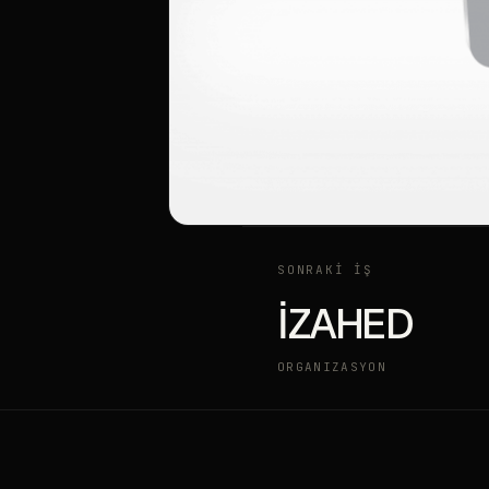
SONRAKİ İŞ
İZAHED
ORGANIZASYON