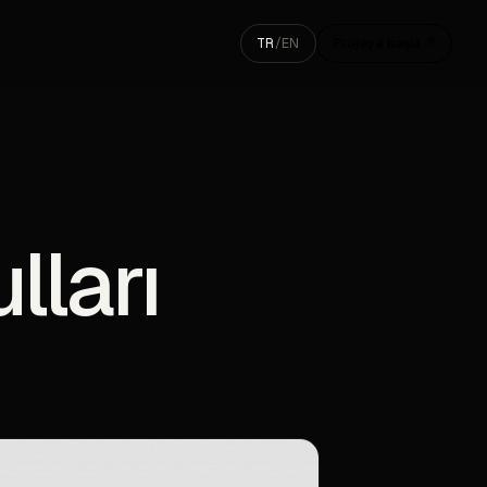
TR
/
EN
Projeye başla ↗
lları