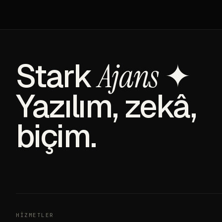
Stark
✦
Ajans
Yazılım, zekâ,
biçim.
HIZMETLER