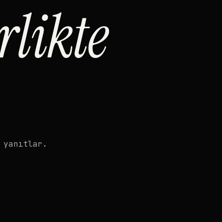
rlikte
 yanıtlar.