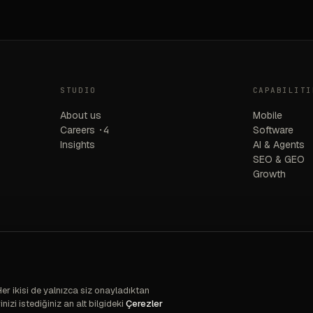
STUDIO
CAPABILITI
About us
Mobile
Careers
·4
Software
Insights
AI & Agents
SEO & GEO
Growth
Her ikisi de yalnızca siz onayladıktan
izi istediğiniz an alt bilgideki
Çerezler