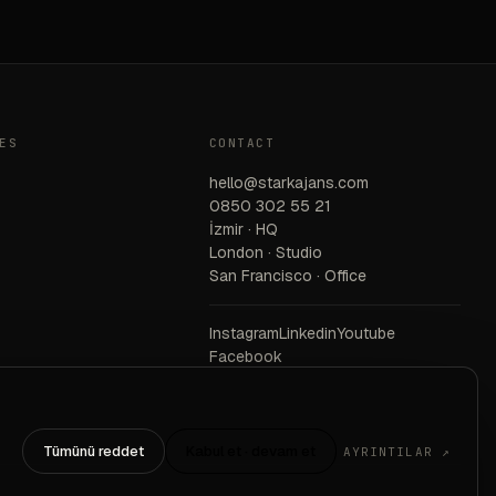
ES
CONTACT
hello@starkajans.com
0850 302 55 21
İzmir · HQ
London · Studio
San Francisco · Office
Instagram
Linkedin
Youtube
Facebook
Tümünü reddet
Kabul et · devam et
AYRINTILAR ↗