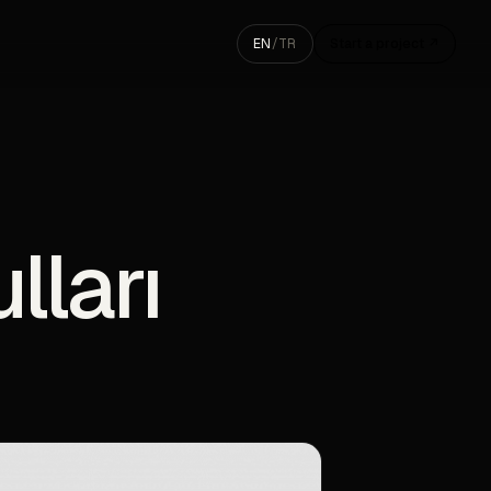
EN
/
TR
Start a project ↗
lları