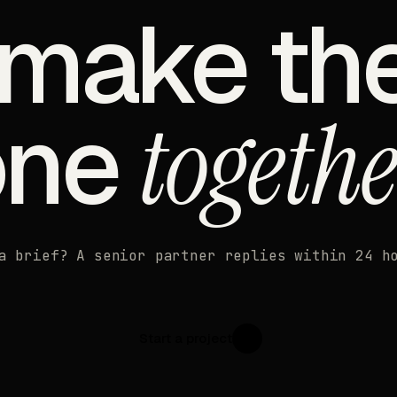
 make th
one
togethe
a brief? A senior partner replies within 24 h
Start a project
↗