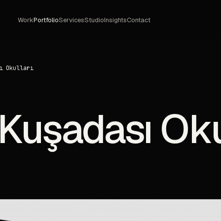
Work
Portfolio
Services
Studio
Insights
Contact
ı Okulları
 Kuşadası Oku