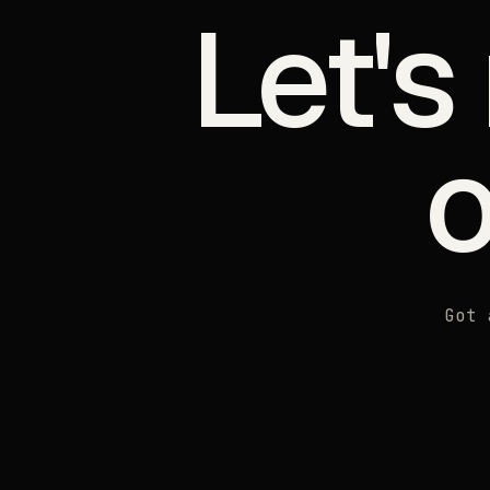
Let's
Got 