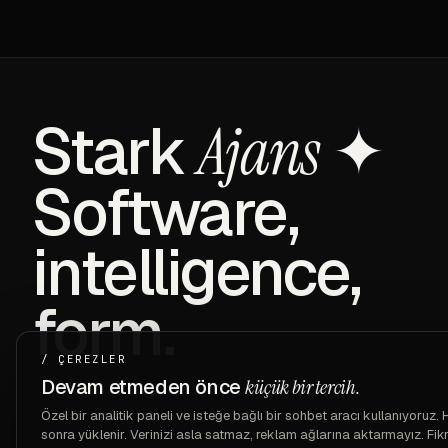
Stark
✦
Ajans
Software,
intelligence,
form.
/ ÇEREZLER
Devam etmeden önce
küçük bir tercih.
Özel bir analitik paneli ve isteğe bağlı bir sohbet aracı kullanıyoruz. 
sonra yüklenir. Verinizi asla satmaz, reklam ağlarına aktarmayız. Fikrin