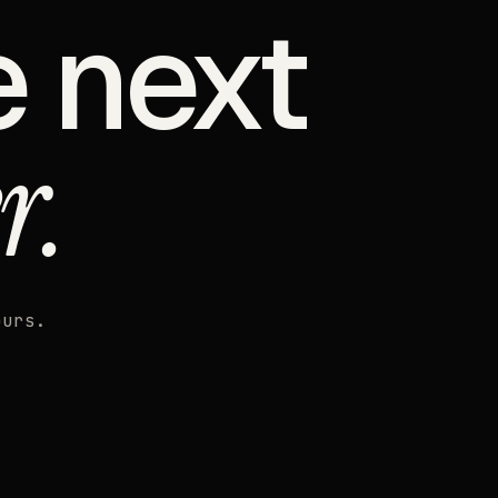
e next
r.
ours.