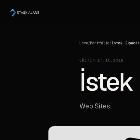
Home
/
Portfolio
/
İstek Kuşadas
EĞITIM
·
24.10.2020
İstek
Web Sitesi