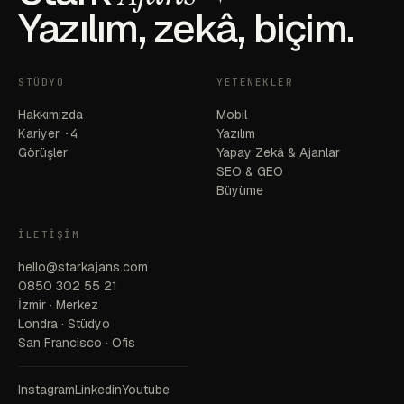
Yazılım, zekâ, biçim.
STÜDYO
YETENEKLER
Hakkımızda
Mobil
Kariyer
·4
Yazılım
Görüşler
Yapay Zekâ & Ajanlar
SEO & GEO
Büyüme
İLETIŞIM
hello@starkajans.com
0850 302 55 21
İzmir · Merkez
Londra · Stüdyo
San Francisco · Ofis
Instagram
Linkedin
Youtube