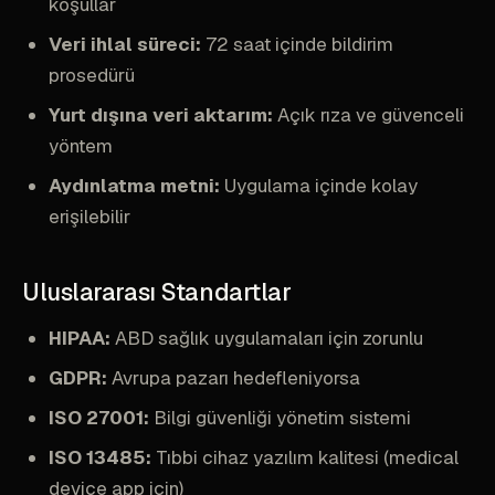
koşullar
Veri ihlal süreci:
72 saat içinde bildirim
prosedürü
Yurt dışına veri aktarım:
Açık rıza ve güvenceli
yöntem
Aydınlatma metni:
Uygulama içinde kolay
erişilebilir
Uluslararası Standartlar
HIPAA:
ABD sağlık uygulamaları için zorunlu
GDPR:
Avrupa pazarı hedefleniyorsa
ISO 27001:
Bilgi güvenliği yönetim sistemi
ISO 13485:
Tıbbi cihaz yazılım kalitesi (medical
device app için)