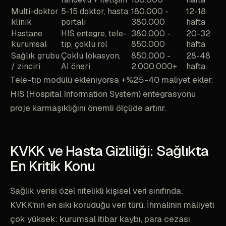
Multi-doktor
5-15 doktor, hasta
180.000 -
12-18
klinik
portalı
380.000
hafta
Hastane
HIS entegre, tele-
380.000 -
20-32
kurumsal
tıp, çoklu rol
850.000
hafta
Sağlık grubu
Çoklu lokasyon,
850.000 -
28-48
/ zinciri
AI öneri
2.000.000+
hafta
Tele-tıp modülü ekleniyorsa +%25-40 maliyet ekler.
HIS (Hospital Information System) entegrasyonu
proje karmaşıklığını önemli ölçüde artırır.
KVKK ve Hasta Gizliliği: Sağlıkta
En Kritik Konu
Sağlık verisi özel nitelikli kişisel veri sınıfında.
KVKK'nın en sıkı koruduğu veri türü. İhmalinin maliyeti
çok yüksek: kurumsal itibar kaybı, para cezası