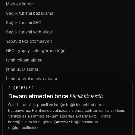
Marka yönetimi
Sağlık turizmi pazarlama
Sağlık turizmi SEO
Sağlık turizmi web sitesi
Yapay zekâ otomasyon
GEO · yapay zekâ görünürlüğü
İzmir reklam ajansı
İzmir SEO ajansı
İzmir sosyal medya ajansı
İzmir mobil uygulama
/ ÇEREZLER
Devam etmeden önce
küçük bir tercih.
İzmir marka ve kimlik
Özel bir analitik paneli ve isteğe bağlı bir sohbet aracı
Restoran sipariş sistemi
kullanıyoruz. Her ikisi de yalnızca siz onayladıktan sonra yüklenir.
Verinizi asla satmaz, reklam ağlarına aktarmayız. Fikrinizi
istediğiniz an alt bilgideki
Çerezler
bağlantısından
değiştirebilirsiniz.
© 2026 STARK AJANS · TÜM HAKLARI SAKLIDIR