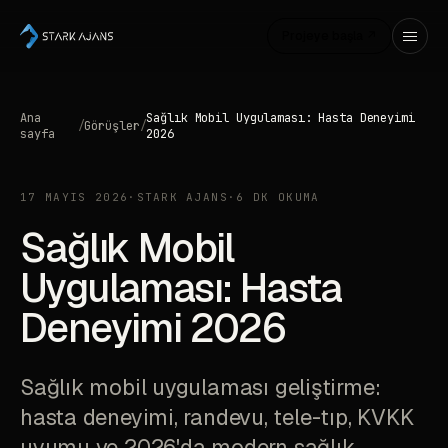
Projeye başla ↗
Ana
Sağlık Mobil Uygulaması: Hasta Deneyimi
/
Görüşler
/
sayfa
2026
17 MAYIS 2026
·
STARK AJANS
·
6 DK OKUMA
Sağlık Mobil
Uygulaması: Hasta
Deneyimi 2026
Sağlık mobil uygulaması geliştirme:
hasta deneyimi, randevu, tele-tıp, KVKK
uyumu ve 2026'da modern sağlık