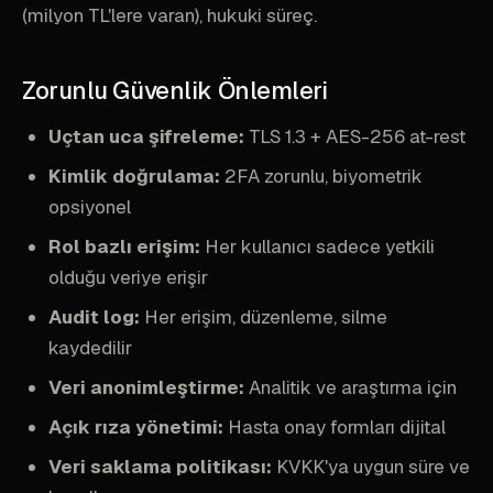
(milyon TL'lere varan), hukuki süreç.
Zorunlu Güvenlik Önlemleri
Uçtan uca şifreleme:
TLS 1.3 + AES-256 at-rest
Kimlik doğrulama:
2FA zorunlu, biyometrik
opsiyonel
Rol bazlı erişim:
Her kullanıcı sadece yetkili
olduğu veriye erişir
Audit log:
Her erişim, düzenleme, silme
kaydedilir
Veri anonimleştirme:
Analitik ve araştırma için
Açık rıza yönetimi:
Hasta onay formları dijital
Veri saklama politikası:
KVKK'ya uygun süre ve