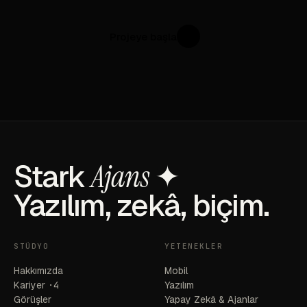
Projeye başla
↗
Stark
Ajans
✦
Yazılım, zekâ, biçim.
STÜDYO
YETENEKLER
Hakkımızda
Mobil
Kariyer
·4
Yazılım
Görüşler
Yapay Zekâ & Ajanlar