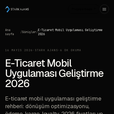
Projeye başla ↗
Ana
E-Ticaret Mobil Uygulaması Geliştirme
/
Görüşler
/
sayfa
2026
16 MAYIS 2026
·
STARK AJANS
·
6 DK OKUMA
E-Ticaret Mobil
Uygulaması Geliştirme
2026
E-ticaret mobil uygulaması geliştirme
rehberi: dönüşüm optimizasyonu,
ödeme, kargo, loyalty, 2026 fiyatları ve