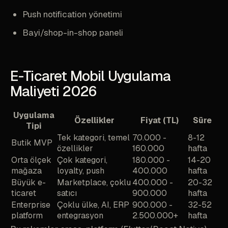
Push notification yönetimi
Bayi/shop-in-shop paneli
E-Ticaret Mobil Uygulama
Maliyeti 2026
Uygulama
Özellikler
Fiyat (TL)
Süre
Tipi
Tek kategori, temel
70.000 -
8-12
Butik MVP
özellikler
160.000
hafta
Orta ölçek
Çok kategori,
180.000 -
14-20
mağaza
loyalty, push
400.000
hafta
Büyük e-
Marketplace, çoklu
400.000 -
20-32
ticaret
satıcı
900.000
hafta
Enterprise
Çoklu ülke, AI, ERP
900.000 -
32-52
platform
entegrasyon
2.500.000+
hafta