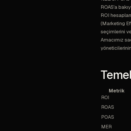
ROAS'a bakıyo
ROI hesaplama
(Marketing Eff
seçimlerini ve
Amacımız sad
yöneticilerini
Temel
Metrik
ROI
ROAS
POAS
MER