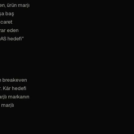
n, ürün marjı
şa baş
caret
rar eden
OAS hedefi"
ın breakeven
. Kâr hedefi
rjlı markanın
 marjlı