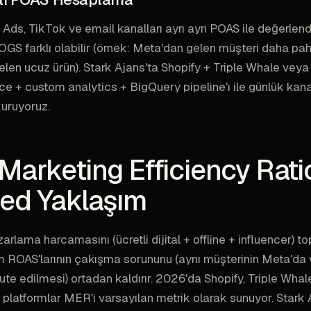
Ads, TikTok ve email kanalları ayrı ayrı POAS ile değerlendir
GS farklı olabilir (örnek: Meta'dan gelen müşteri daha pahal
len ucuz ürün). Stark Ajans'ta Shopify + Triple Whale veya
+ custom analytics + BigQuery pipeline'ı ile günlük kana
uruyoruz.
Marketing Efficiency Ratio
ed Yaklaşım
rlama harcamasını (ücretli dijital + offline + influencer) to
rm ROAS'larının çakışma sorununu (aynı müşterinin Meta'da
ibute edilmesi) ortadan kaldırır. 2026'da Shopify, Triple Whal
i platformlar MER'i varsayılan metrik olarak sunuyor. Stark 