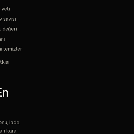
iyeti
y sayısı
 değeri
anı
ı temizler
tkısı
En
nu, iade,
dan kâra