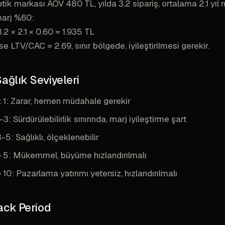
ik markası AOV 480 TL, yılda 3.2 sipariş, ortalama 2.1 yıl 
 marj %60:
.2 × 2.1 × 0.60 = 1.935 TL
e LTV/CAC = 2.69, sınır bölgede, iyileştirilmesi gerekir.
ağlık Seviyeleri
 1: Zarar, hemen müdahale gerekir
: Sürdürülebilirlik sınırında, marj iyileştirme şart
5: Sağlıklı, ölçeklenebilir
 5: Mükemmel, büyüme hızlandırılmalı
10: Pazarlama yatırımı yetersiz, hızlandırılmalı
ck Period