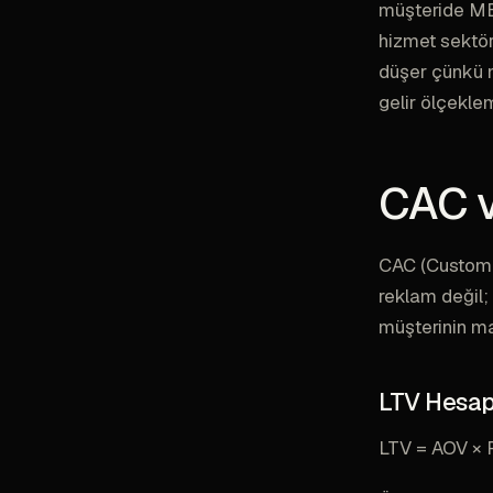
müşteride MER
hizmet sektör
düşer çünkü m
gelir ölçekle
CAC v
CAC (Customer
reklam değil;
müşterinin ma
LTV Hesa
LTV = AOV × P