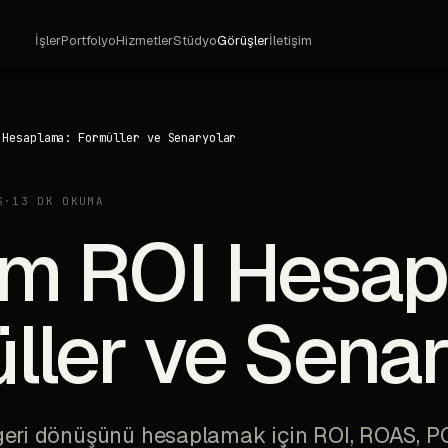
İşler
Portfolyo
Hizmetler
Stüdyo
Görüşler
İletişim
 Hesaplama: Formüller ve Senaryolar
S
·
13 DK OKUMA
m ROI Hesap
ller ve Senar
 geri dönüşünü hesaplamak için ROI, ROAS, 