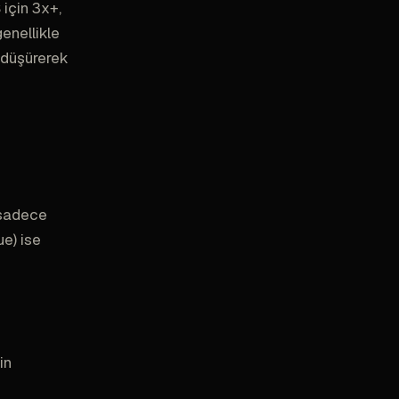
için 3x+,
enellikle
ü düşürerek
 sadece
ue) ise
in