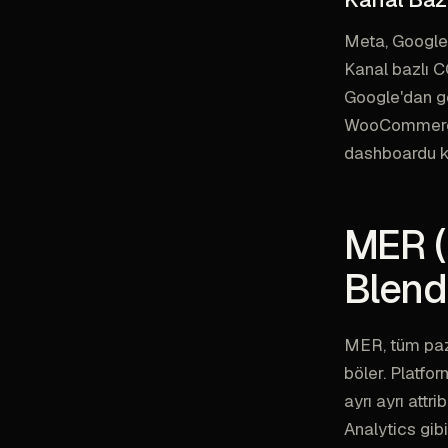
Meta, Google 
Kanal bazlı CO
Google'dan ge
WooCommerce 
dashboardu k
MER (
Blend
MER, tüm paza
böler. Platfo
ayrı ayrı attr
Analytics gib