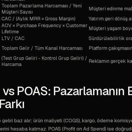
Toplam Pazarlama Harcaması / Yeni
Müşteri edinme mal
Müşteri Sayısı
k
CAC / (Aylık MRR × Gross Margin)
Yatırım geri dönüş a
AOV × Purchase Frequency × Customer
Müşteri yaşam boyu
Lifetime
LTV / CAC
Sürdürülebilirlik or
Toplam Gelir / Tüm Kanal Harcaması
Platform çakışmasın
(Test Grup Geliri - Kontrol Grup Geliri) /
Reklamın gerçek ka
Harcama
vs POAS: Pazarlamanın 
 Farkı
eliri baz alır; ürün maliyeti (COGS), kargo, ödeme komisyo
lerini hesaba katmaz. POAS (Profit on Ad Spend) ise doğru