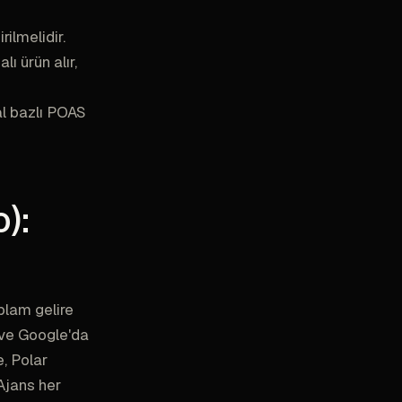
ilmelidir.
ı ürün alır,
l bazlı POAS
):
plam gelire
 ve Google'da
e, Polar
Ajans her