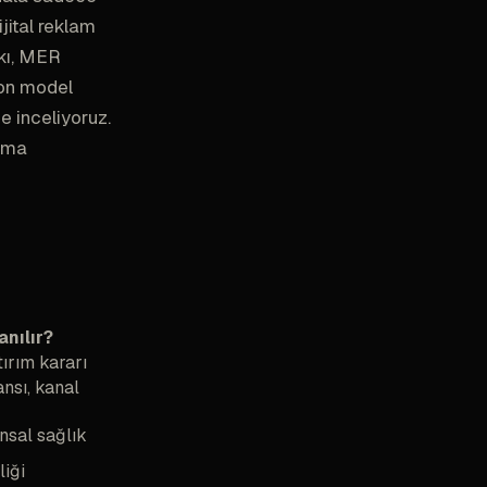
jital reklam
rkı, MER
tion model
de inceliyoruz.
ama
anılır?
tırım kararı
sı, kanal
nsal sağlık
liği