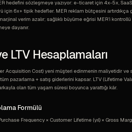
 hedefini sözleşmeye yazıyor: e-ticaret için 4x-5x, SaaS 
ü için 6x+ tipik hedefler. MER reklam bütçesini artırdıkça g
arjinal verim azalır; sağlıklı büyüme eğrisi MER'i kontroll
meye dayanır.
e LTV Hesaplamaları
 Acquisition Cost) yeni müşteri edinmenin maliyetidir ve
 tüm pazarlama + satış giderlerini kapsar. LTV (Lifetime Val
rkayla olan tüm yaşam süresi boyunca yarattığı kâr.
plama Formülü
urchase Frequency × Customer Lifetime (yıl) × Gross Marg