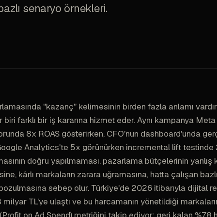
bazlı senaryo örnekleri.
amasında "kazanç" kelimesinin birden fazla anlamı vardır
r biri farklı bir iş kararına hizmet eder. Aynı kampanya Met
runda 8x ROAS gösterirken, CFO'nun dashboard'unda gerçe
 Google Analytics'te 5x görünürken incremental lift testinde 2
asının doğru yapılmaması, pazarlama bütçelerinin yanlış 
sine, kârlı markaların zarara uğramasına, hatta çalışan bazl
 bozulmasına sebep olur. Türkiye'de 2026 itibarıyla dijital 
milyar TL'ye ulaştı ve bu harcamanın yönetildiği markalar
Profit on Ad Spend) metriğini takip ediyor; geri kalan %78