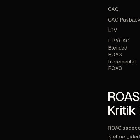
CAC
CAC Paybac
LTV
LTV/CAC
Blended
ROAS
Incremental
ROAS
ROAS 
Kritik
ROAS sadece g
işletme gider