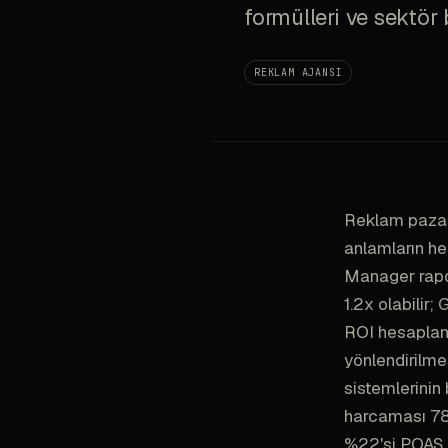
formülleri ve sektör 
REKLAM AJANSI
Reklam pazarl
anlamların he
Manager rapo
1.2x olabilir;
ROI hesaplam
yönlendirilme
sistemlerinin
harcaması 78 
%22'si POAS (