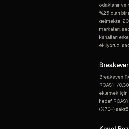
odaklanır ve 
%25 olan bir 
gelmekte. 20
markaları, s
kanalları erk
ekliyoruz; sa
Breakeven
Breakeven ROA
ROAS'ı 1/0.30
eklemek için 
hedef ROAS'ı 
(%70+) sektör
Kanal Baz