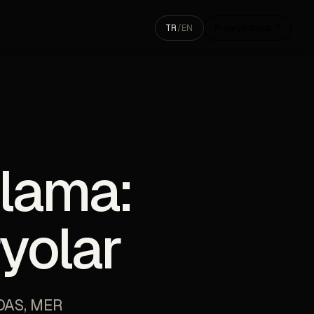
TR
/
EN
Projeye başla ↗
lama:
yolar
POAS, MER