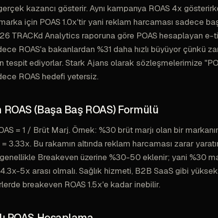
gerçek kazancı gösterir. Aynı kampanya ROAS 4x gösterirke
marka için POAS 1.0x'tir yani reklam harcaması sadece ba
26 TRACKd Analytics raporuna göre POAS hesaplayan e-ti
adece ROAS'a bakanlardan %31 daha hızlı büyüyor çünkü za
en tespit ediyorlar. Stark Ajans olarak sözleşmelerimize "P
dece ROAS hedefi yetersiz.
 ROAS (Başa Baş ROAS) Formülü
S = 1 / Brüt Marj. Örnek: %30 brüt marjı olan bir markan
 = 3.33x. Bu rakamın altında reklam harcaması zarar yaratır
genellikle Breakeven üzerine %30-50 eklenir; yani %30 ma
4.3x-5x arası olmalı. Sağlık hizmeti, B2B SaaS gibi yüksek
lerde breakeven ROAS 1.5x'e kadar inebilir.
lı POAS Hesaplama