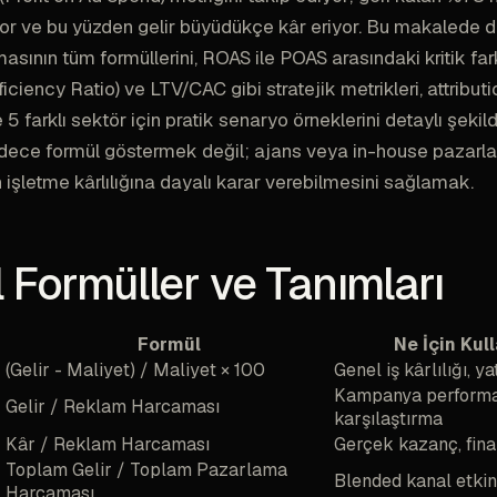
r ve bu yüzden gelir büyüdükçe kâr eriyor. Bu makalede di
sının tüm formüllerini, ROAS ile POAS arasındaki kritik fa
iciency Ratio) ve LTV/CAC gibi stratejik metrikleri, attribu
 5 farklı sektör için pratik senaryo örneklerini detaylı şekil
ece formül göstermek değil; ajans veya in-house pazarl
n işletme kârlılığına dayalı karar verebilmesini sağlamak.
 Formüller ve Tanımları
Formül
Ne İçin Kull
(Gelir - Maliyet) / Maliyet × 100
Genel iş kârlılığı, ya
Kampanya performan
Gelir / Reklam Harcaması
karşılaştırma
Kâr / Reklam Harcaması
Gerçek kazanç, fina
Toplam Gelir / Toplam Pazarlama
Blended kanal etkin
Harcaması