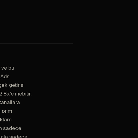
 ve bu
a Ads
k getirisi
.8x'e inebilir.
kanallara
ı prim
reklam
ın sadece
 hala sadece