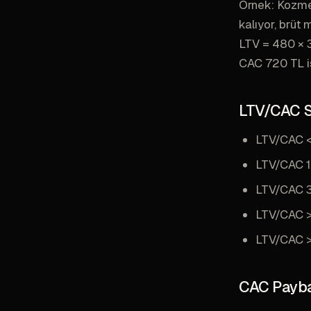
Örnek: Kozmet
kalıyor, brüt
LTV = 480 × 3
CAC 720 TL is
LTV/CAC S
LTV/CAC <
LTV/CAC 1-3
LTV/CAC 3-
LTV/CAC >
LTV/CAC > 
CAC Payba