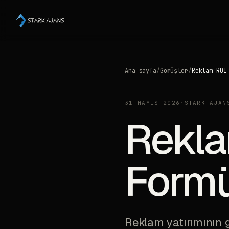
Ana sayfa
/
Görüşler
/
Reklam ROI
31 MAYIS 2026
·
STARK AJAN
Rekla
Formü
Reklam yatırımının