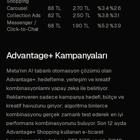
Shopping
Carousel
88 TL
2.70 TL
%3.4
%2.6
Collection Ads
82 TL
2.50 TL
%3.8
%3.1
Messenger /
68 TL
1.90 TL
%5.2
%3.9
Click-to-Chat
Advantage+ Kampanyaları
Meta'nın AI tabanlı otomasyon çözümü olan
Advantage+, hedefleme, yerleşim ve kreatif
kombinasyonlarını yapay zeka ile belirliyor.
Reklamveren sadece kampanya hedefi, bütçe ve
kreatif havuzunu giriyor; algoritma binlerce
kombinasyonu gerçek zamanlı test ederek en iyi
performans kombinasyonunu buluyor. Son 12 ayda
Advantage+ Shopping kullanan e-ticaret