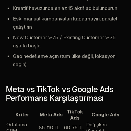
Kreatif havuzunda en az 15 aktif ad bulundurun
Eski manual kampanyaları kapatmayın, paralel
çalıştırın
New Customer %75 / Existing Customer %25
ayarla başla
Geo hedefleme açın (tüm ülke değil, lokasyon
seçin)
Meta vs TikTok vs Google Ads
Performans Karşılaştırması
TikTok
Kriter
Meta Ads
Google Ads
Ads
Ortalama
Değişken
85-110 TL
60-75 TL
CPM
(Search)