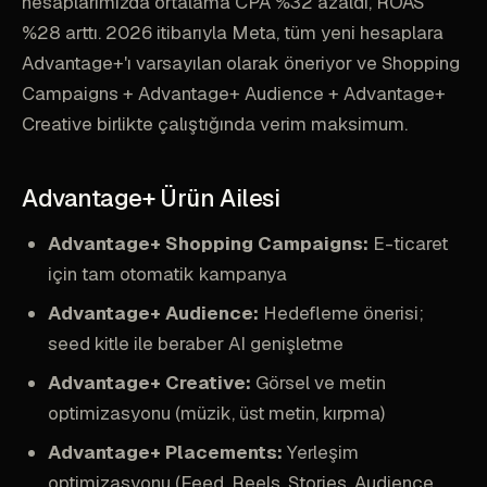
hesaplarımızda ortalama CPA %32 azaldı, ROAS
%28 arttı. 2026 itibarıyla Meta, tüm yeni hesaplara
Advantage+'ı varsayılan olarak öneriyor ve Shopping
Campaigns + Advantage+ Audience + Advantage+
Creative birlikte çalıştığında verim maksimum.
Advantage+ Ürün Ailesi
Advantage+ Shopping Campaigns:
E-ticaret
için tam otomatik kampanya
Advantage+ Audience:
Hedefleme önerisi;
seed kitle ile beraber AI genişletme
Advantage+ Creative:
Görsel ve metin
optimizasyonu (müzik, üst metin, kırpma)
Advantage+ Placements:
Yerleşim
optimizasyonu (Feed, Reels, Stories, Audience