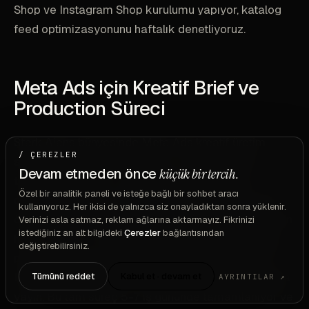
Shop ve Instagram Shop kurulumu yapıyor, katalog
feed optimizasyonunu haftalık denetliyoruz.
Meta Ads için Kreatif Brief ve
Production Süreci
Stark Ajans bünyesinde Meta Ads kreatif üretim
/ ÇEREZLER
süreci şu adımlardan oluşuyor: 1) Haftalık brief
Devam etmeden önce
küçük bir tercih.
toplantısı (müşteri + ajans, 30 dk), 2) Concept
Özel bir analitik paneli ve isteğe bağlı bir sohbet aracı
development (Art Director tarafından 5-8 konsept
kullanıyoruz. Her ikisi de yalnızca siz onayladıktan sonra yüklenir.
önerisi), 3) Copy development (Copywriter tarafından
Verinizi asla satmaz, reklam ağlarına aktarmayız. Fikrinizi
istediğiniz an alt bilgideki
Çerezler
bağlantısından
hook + body + CTA varyasyonları), 4) Design/Video
değiştirebilirsiniz.
production (tasarım ekibi 48 saat içinde teslim), 5)
Müşteri onay (24 saat revizyon süreci), 6) Kampanya
Tümünü reddet
Kabul et · devam et
AYRINTILAR ↗
yayın. Bu tam süreç 5-7 iş gününde tamamlanıyor ve