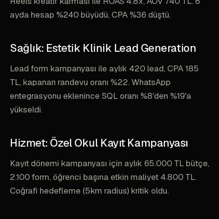
Reels kreatif karması ile ROAS 4.8x, AOV 740 TL. 6
ayda hesap %240 büyüdü, CPA %36 düştü.
Sağlık: Estetik Klinik Lead Generation
Lead form kampanyası ile aylık 420 lead, CPA 185
TL, kapanan randevu oranı %22. WhatsApp
entegrasyonu eklenince SQL oranı %8'den %19'a
yükseldi.
Hizmet: Özel Okul Kayıt Kampanyası
Kayıt dönemi kampanyası için aylık 65.000 TL bütçe,
2.100 form, öğrenci başına etkin maliyet 4.800 TL.
Coğrafi hedefleme (5km radius) kritik oldu.