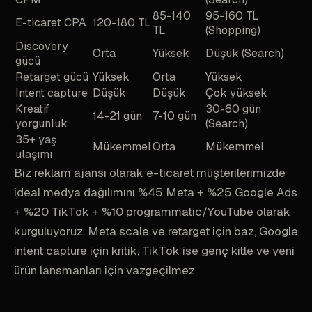
85-140
95-160 TL
E-ticaret CPA
120-180 TL
TL
(Shopping)
Discovery
Orta
Yüksek
Düşük (Search)
gücü
Retarget gücü
Yüksek
Orta
Yüksek
Intent capture
Düşük
Düşük
Çok yüksek
Kreatif
30-60 gün
14-21 gün
7-10 gün
yorgunluk
(Search)
35+ yaş
Mükemmel
Orta
Mükemmel
ulaşımı
Biz reklam ajansı olarak e-ticaret müşterilerimizde
ideal medya dağılımını %45 Meta + %25 Google Ads
+ %20 TikTok + %10 programmatic/YouTube olarak
kurguluyoruz. Meta scale ve retarget için baz, Google
intent capture için kritik, TikTok ise genç kitle ve yeni
ürün lansmanları için vazgeçilmez.