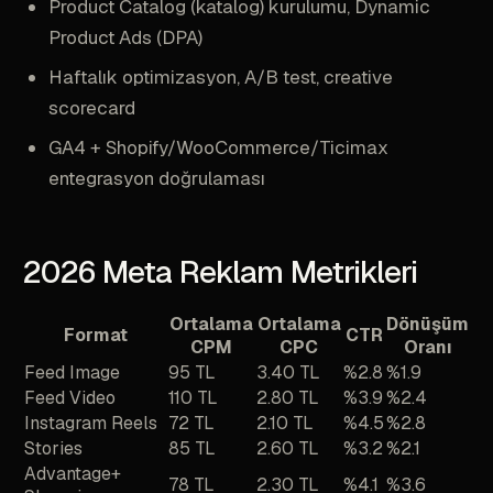
Product Catalog (katalog) kurulumu, Dynamic
Product Ads (DPA)
Haftalık optimizasyon, A/B test, creative
scorecard
GA4 + Shopify/WooCommerce/Ticimax
entegrasyon doğrulaması
2026 Meta Reklam Metrikleri
Ortalama
Ortalama
Dönüşüm
Format
CTR
CPM
CPC
Oranı
Feed Image
95 TL
3.40 TL
%2.8
%1.9
Feed Video
110 TL
2.80 TL
%3.9
%2.4
Instagram Reels
72 TL
2.10 TL
%4.5
%2.8
Stories
85 TL
2.60 TL
%3.2
%2.1
Advantage+
78 TL
2.30 TL
%4.1
%3.6