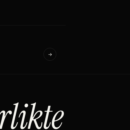
→
rlikte