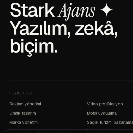
Stark
✦
Ajans
Yazılım, zekâ,
biçim.
HIZMETLER
Reklam yönetimi
Video prodüksiyon
Grafik tasarım
Mobil uygulama
Marka yönetimi
Sağlık turizmi pazarlam
GEO · yapay zekâ görünürlüğü
İzmir reklam ajansı