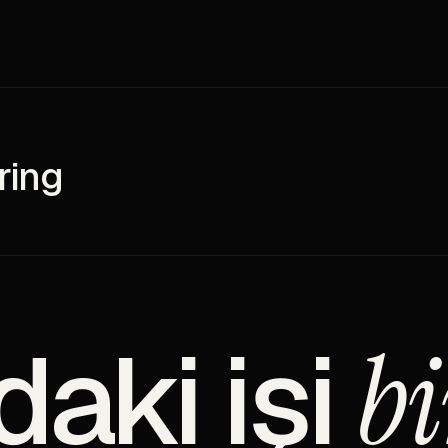
ring
daki işi
bi