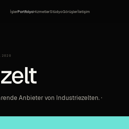
İşler
Portfolyo
Hizmetler
Stüdyo
Görüşler
İletişim
.2020
zelt
rende Anbieter von Industriezelten. ·