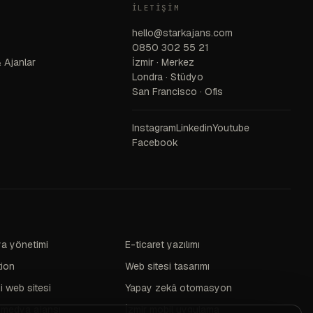
İLETIŞIM
hello@starkajans.com
0850 302 55 21
 Ajanlar
İzmir · Merkez
Londra · Stüdyo
San Francisco · Ofis
Instagram
Linkedin
Youtube
Facebook
a yönetimi
E-ticaret yazılımı
tion
Web sitesi tasarımı
i web sitesi
Yapay zekâ otomasyon
 medya ajansı
İzmir mobil uygulama