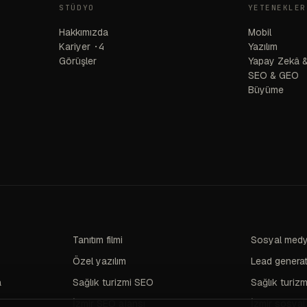
STÜDYO
YETENEKLER
Hakkımızda
Mobil
Kariyer
·4
Yazılım
Görüşler
Yapay Zekâ &
SEO & GEO
Büyüme
Tanıtım filmi
Sosyal medy
Özel yazılım
Lead genera
a
Sağlık turizmi SEO
Sağlık turizm
İzmir SEO ajansı
İzmir sosyal