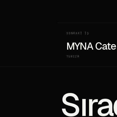
SONRAKİ İŞ
MYNA Cate
TURIZM
Sıra