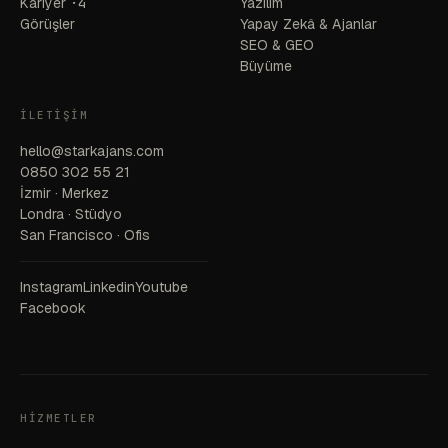
Kariyer
·4
Yazılım
Görüşler
Yapay Zekâ & Ajanlar
SEO & GEO
Büyüme
İLETIŞIM
hello@starkajans.com
0850 302 55 21
İzmir · Merkez
Londra · Stüdyo
San Francisco · Ofis
Instagram
Linkedin
Youtube
Facebook
HIZMETLER