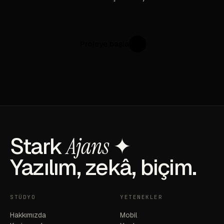
Projeye başla
↗
Stark
Ajans
✦
Yazılım, zekâ, biçim.
STÜDYO
YETENEKLER
Hakkımızda
Mobil