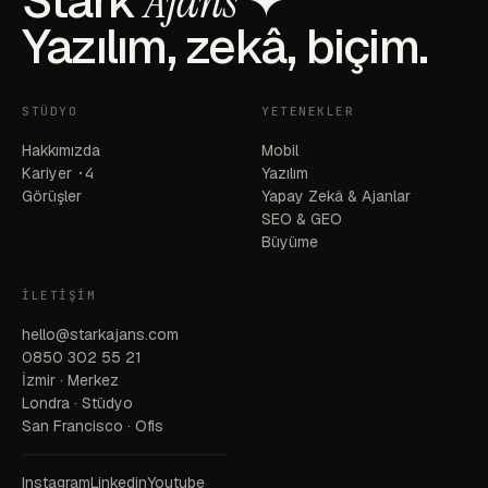
Stark
Ajans
✦
Yazılım, zekâ, biçim.
STÜDYO
YETENEKLER
Hakkımızda
Mobil
Kariyer
·4
Yazılım
Görüşler
Yapay Zekâ & Ajanlar
SEO & GEO
Büyüme
İLETIŞIM
hello@starkajans.com
0850 302 55 21
İzmir · Merkez
Londra · Stüdyo
San Francisco · Ofis
Instagram
Linkedin
Youtube