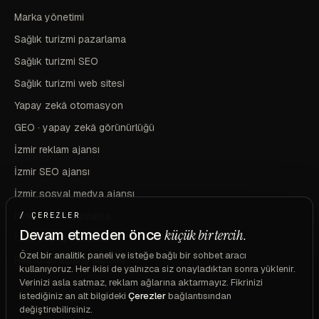
Marka yönetimi
Sağlık turizmi pazarlama
Sağlık turizmi SEO
Sağlık turizmi web sitesi
Yapay zekâ otomasyon
GEO · yapay zekâ görünürlüğü
İzmir reklam ajansı
İzmir SEO ajansı
İzmir sosyal medya ajansı
İzmir mobil uygulama
/ ÇEREZLER
Devam etmeden önce
küçük bir tercih.
İzmir marka ve kimlik
Özel bir analitik paneli ve isteğe bağlı bir sohbet aracı
Restoran sipariş sistemi
kullanıyoruz. Her ikisi de yalnızca siz onayladıktan sonra yüklenir.
Verinizi asla satmaz, reklam ağlarına aktarmayız. Fikrinizi
istediğiniz an alt bilgideki
Çerezler
bağlantısından
değiştirebilirsiniz.