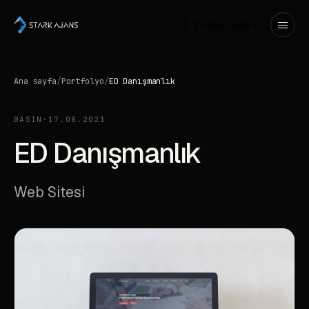
Projeye başla ↗
Ana sayfa
/
Portfolyo
/
ED Danışmanlık
BASIN
·
17.08.2021
ED Danışmanlık
Web Sitesi