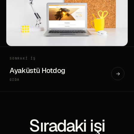
SONRAKİ İŞ
Ayaküstü Hotdog
→
GIDA
Sıradaki işi