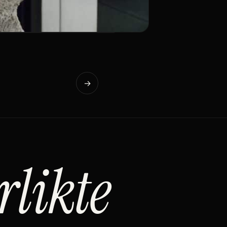
→
rlikte