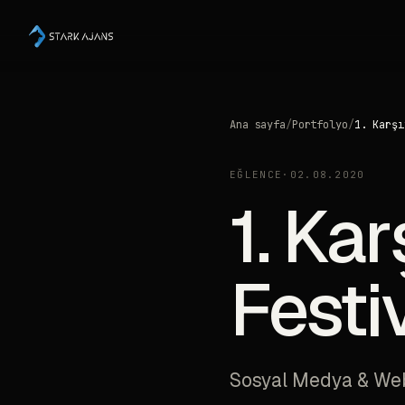
Ana sayfa
/
Portfolyo
/
1. Karşı
EĞLENCE
·
02.08.2020
1. Kar
Festiv
Sosyal Medya & Web