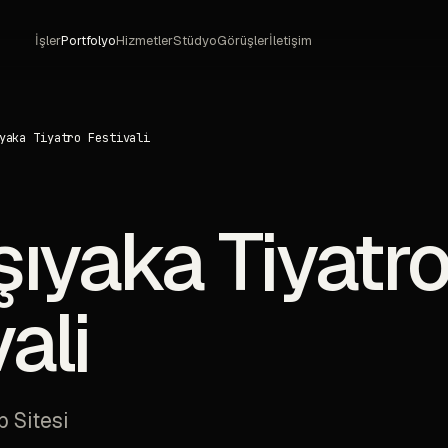
İşler
Portfolyo
Hizmetler
Stüdyo
Görüşler
İletişim
yaka Tiyatro Festivali
şıyaka Tiyatr
ali
 Sitesi