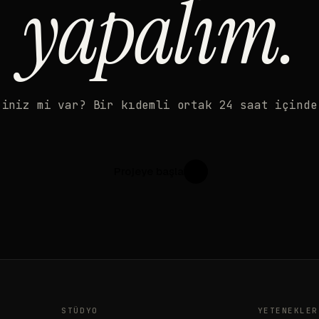
yapalım.
'iniz mi var? Bir kıdemli ortak 24 saat içinde
Projeye başla
↗
STÜDYO
YETENEKLER