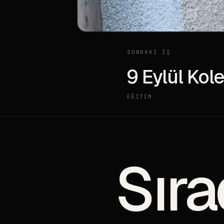
SONRAKİ İŞ
9 Eylül Kole
EĞITIM
Sıra