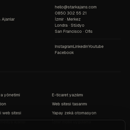
hello@starkajans.com
0850 302 55 21
 Ajanlar
İzmir · Merkez
Londra · Stüdyo
San Francisco · Ofis
Instagram
Linkedin
Youtube
Facebook
a yönetimi
E-ticaret yazılımı
tion
Web sitesi tasarımı
i web sitesi
Yapay zekâ otomasyon
 medya ajansı
İzmir mobil uygulama