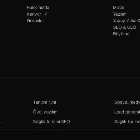
Hakkımızda
Mobil
Kariyer
·4
Yazılım
Görüşler
Yapay Zekâ &
SEO & GEO
Büyüme
Tanıtım filmi
Sosyal medy
Özel yazılım
Lead genera
a
Sağlık turizmi SEO
Sağlık turizm
İzmir SEO ajansı
İzmir sosyal