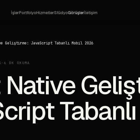
İşler
Portfolyo
Hizmetler
Stüdyo
Görüşler
İletişim
ve Geliştirme: JavaScript Tabanlı Mobil 2026
S
·
6 DK OKUMA
 Native Geliş
cript Tabanlı