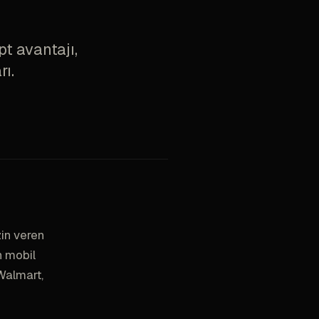
t avantajı,
ı.
zin veren
n mobil
Walmart,