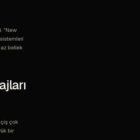
i. "New
sistemleri
 az bellek
jları
eçiş çok
ük bir