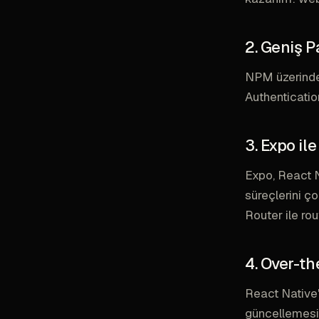
2. Geniş P
NPM üzerinde
Authentication
3. Expo il
Expo, React N
süreçlerini ç
Router ile rou
4. Over-t
React Native'
güncellemesi 