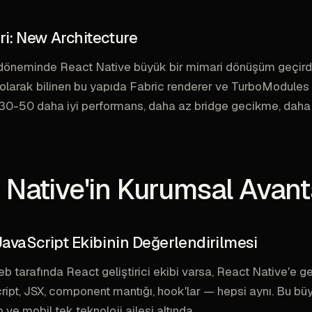
i: New Architecture
neminde React Native büyük bir mimari dönüşüm geçird
 olarak bilinen bu yapıda Fabric renderer ve TurboModules 
%30-50 daha iyi performans, daha az bridge gecikme, daha
 Native'in Kurumsal Avanta
JavaScript Ekibinin Değerlendirilmesi
web tarafında React geliştirici ekibi varsa, React Native'e g
ript, JSX, component mantığı, hook'lar — hepsi aynı. Bu büy
ve mobil tek teknoloji ailesi altında.