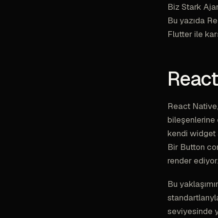
Biz Stark Aja
Bu yazıda Rea
Flutter ile k
React
React Native,
bileşenlerine
kendi widget 
Bir Button co
render ediyor
Bu yaklaşımın
standartlarıyl
seviyesinde 