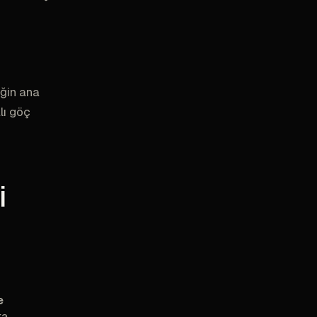
ğin ana
lı göç
i
e
ta