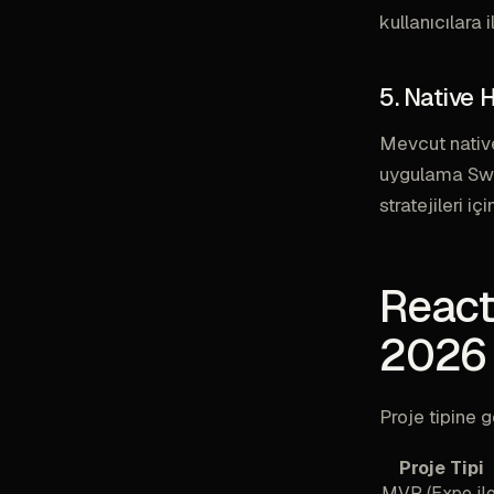
kullanıcılara il
5. Native 
Mevcut native
uygulama Swift
stratejileri içi
React
2026
Proje tipine g
Proje Tipi
MVP (Expo ile