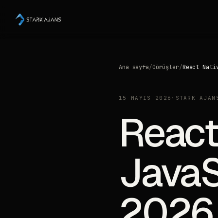
Ana sayfa
/
Görüşler
/
React Nati
15 MAYIS 2026
·
STARK AJAN
React
JavaS
2026