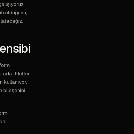
alışıyoruz.
ih olduğunu,
nlatacağız.
ensibi
tform
urada: Flutter
i kullanıyor.
 bileşenini
form
kod