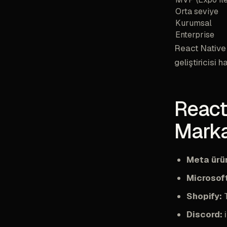
Orta seviye
Kurumsal
Enterprise
React Native 
geliştiricisi 
React
Marka
Meta ürün
Microsof
Shopify:
T
Discord:
i