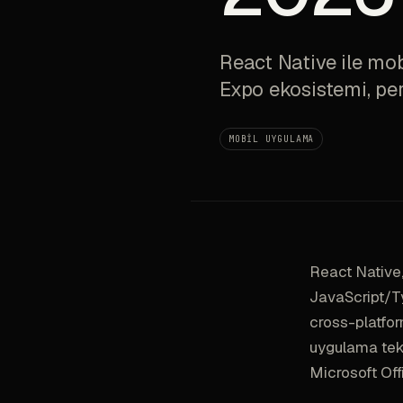
React Native ile mob
Expo ekosistemi, per
MOBIL UYGULAMA
React Native,
JavaScript/T
cross-platfor
uygulama tekn
Microsoft Off