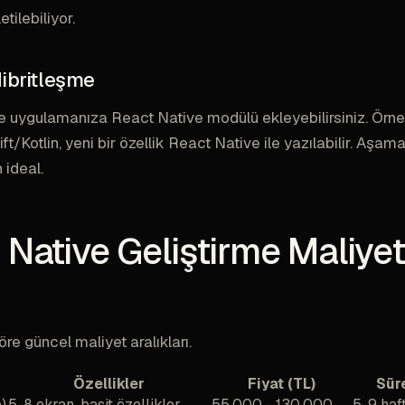
etilebiliyor.
Hibritleşme
 uygulamanıza React Native modülü ekleyebilirsiniz. Örne
/Kotlin, yeni bir özellik React Native ile yazılabilir. Aşama
n ideal.
 Native Geliştirme Maliyet
öre güncel maliyet aralıkları.
Özellikler
Fiyat (TL)
Sür
)
5-8 ekran, basit özellikler
55.000 - 130.000
5-9 haf