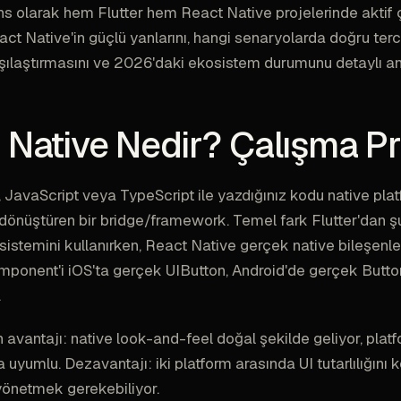
ns olarak hem Flutter hem React Native projelerinde aktif ç
ct Native'in güçlü yanlarını, hangi senaryolarda doğru terc
arşılaştırmasını ve 2026'daki ekosistem durumunu detaylı a
 Native Nedir? Çalışma Pr
 JavaScript veya TypeScript ile yazdığınız kodu native pla
 dönüştüren bir bridge/framework. Temel fark Flutter'dan ş
sistemini kullanırken, React Native gerçek native bileşenler
mponent'i iOS'ta gerçek UIButton, Android'de gerçek Button
.
 avantajı: native look-and-feel doğal şekilde geliyor, plat
a uyumlu. Dezavantajı: iki platform arasında UI tutarlılığını 
yönetmek gerekebiliyor.