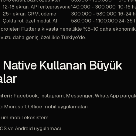
12-18 ekran, API entegrasyonu
140.000 - 300.000
10-16 h
25+ ekran, CRM, ödeme
300.000 - 580.000
16-24 h
Çoklu rol, özel modül, AI
580.000 - 1.100.000
24-36 h
projeleri Flutter'a kıyasla genellikle %5-10 daha ekonomik
havuzu daha geniş, özellikle Türkiye'de.
 Native Kullanan Büyük
lar
leri:
Facebook, Instagram, Messenger, WhatsApp parçala
t:
Microsoft Office mobil uygulamaları
üm mobil ekosistem
OS ve Android uygulaması