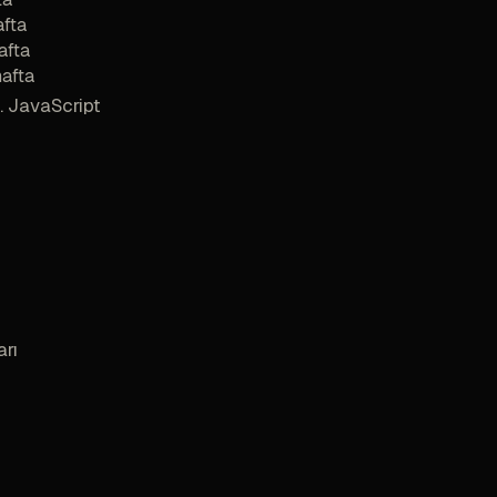
afta
afta
afta
. JavaScript
rı