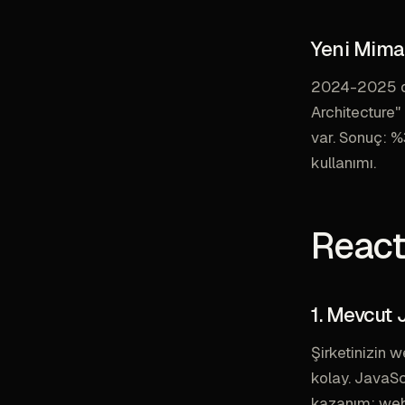
Yeni Mimar
2024-2025 dö
Architecture"
var. Sonuç: 
kullanımı.
React
1. Mevcut 
Şirketinizin 
kolay. JavaSc
kazanım: web 