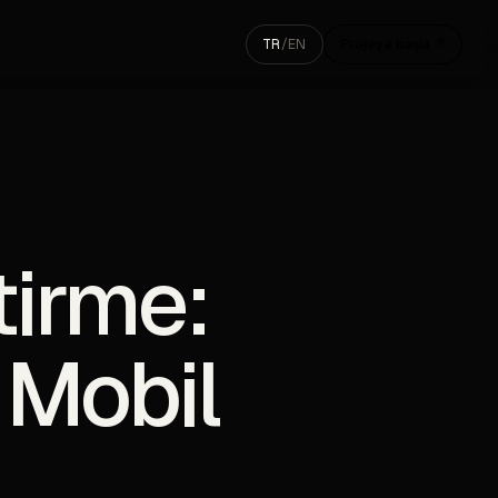
TR
/
EN
Projeye başla ↗
tirme:
 Mobil