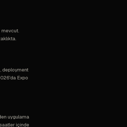
m mevcut.
aklıkta.
d, deployment
. 2026'da Expo
eden uygulama
saatler içinde