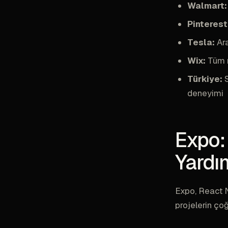
Walmart:
Pinterest
Tesla:
Ara
Wix:
Tüm m
Türkiye:
S
deneyimi
Expo:
Yardı
Expo, React N
projelerin ço