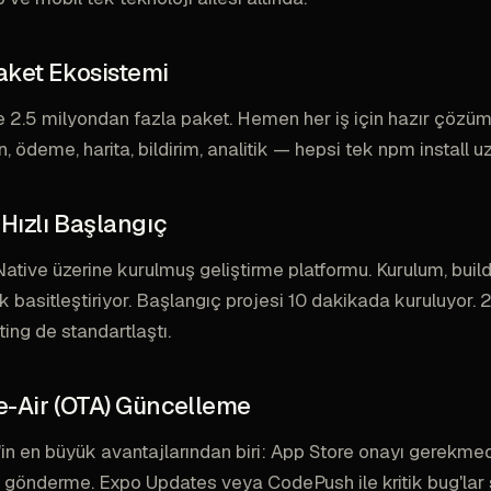
aket Ekosistemi
 2.5 milyondan fazla paket. Hemen her iş için hazır çözü
, ödeme, harita, bildirim, analitik — hepsi tek npm install uz
e Hızlı Başlangıç
ative üzerine kurulmuş geliştirme platformu. Kurulum, buil
ok basitleştiriyor. Başlangıç projesi 10 dakikada kuruluyor
ting de standartlaştı.
he-Air (OTA) Güncelleme
in en büyük avantajlarından biri: App Store onayı gerekm
gönderme. Expo Updates veya CodePush ile kritik bug'lar 