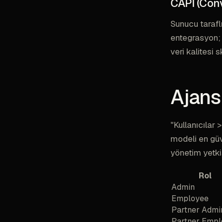
CAPI (Conv
Sunucu tarafl
entegrasyon; 
veri kalitesi 
Ajans 
"Kullanıcılar 
modeli en güv
yönetim yetkis
Rol
Admin
Employee
Partner Admi
Partner Empl