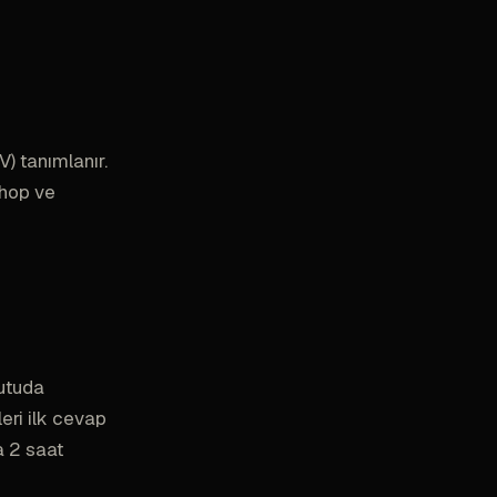
) tanımlanır.
Shop ve
utuda
leri ilk cevap
a 2 saat