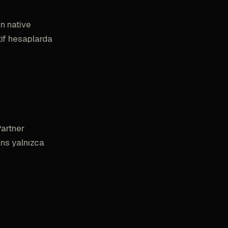
n native
tif hesaplarda
Partner
ans yalnızca