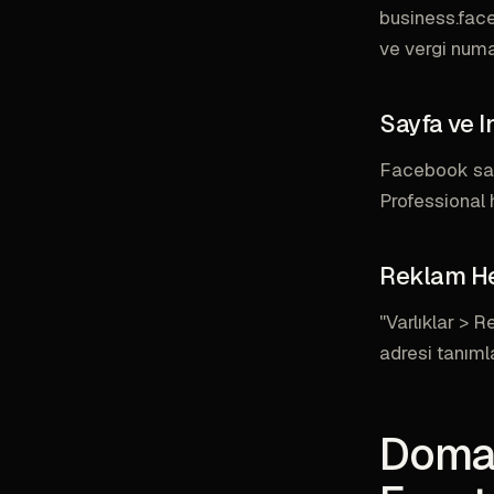
business.face
ve vergi numar
Sayfa ve I
Facebook sayf
Professional 
Reklam H
"Varlıklar > 
adresi tanımla
Domai