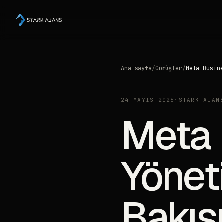
Ana sayfa
/
Görüşler
/
Meta Busin
24 MAYIS 2026
·
STARK AJAN
Meta 
Yönet
Bakış