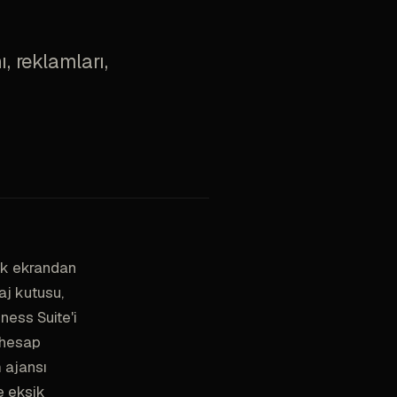
 reklamları,
tek ekrandan
aj kutusu,
iness Suite'i
 hesap
m ajansı
e eksik