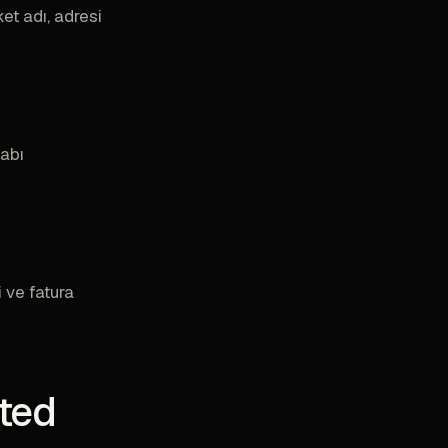
et adı, adresi
sabı
 ve fatura
ted