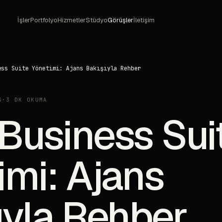
İşler
Portfolyo
Hizmetler
Stüdyo
Görüşler
İletişim
ess Suite Yönetimi: Ajans Bakışıyla Rehber
S
·
3 DK OKUMA
Business Sui
imi: Ajans
ıyla Rehber