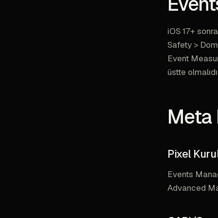
Event
iOS 17+ sonra
Safety > Doma
Event Measur
üstte olmalıdı
Meta 
Pixel Kur
Events Manage
Advanced Matc