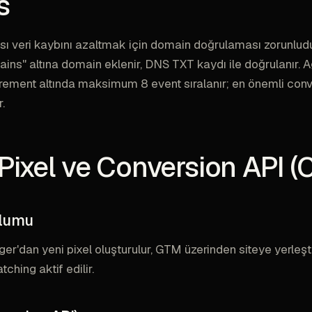
s
sı veri kaybını azaltmak için domain doğrulaması zorunludu
ins" altına domain eklenir, DNS TXT kaydı ile doğrulanır.
ement altında maksimum 8 event sıralanır; en önemli conv
r.
Pixel ve Conversion API (
ulumu
r'dan yeni pixel oluşturulur, GTM üzerinden siteye yerleştiri
hing aktif edilir.