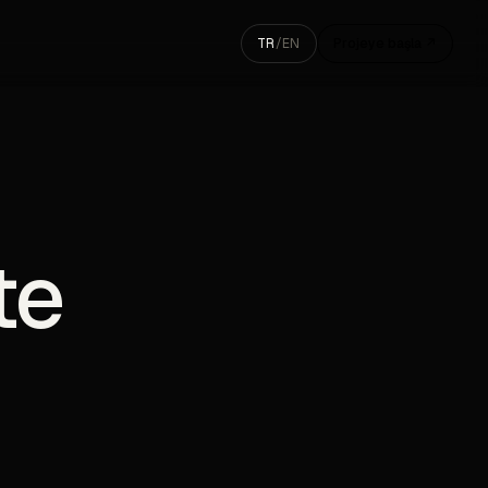
TR
/
EN
Projeye başla ↗
te