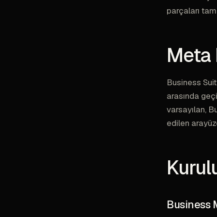
parçaları tam
Meta 
Business Suit
arasında geçiş
varsayılan, B
edilen arayüz
Kurul
Business 