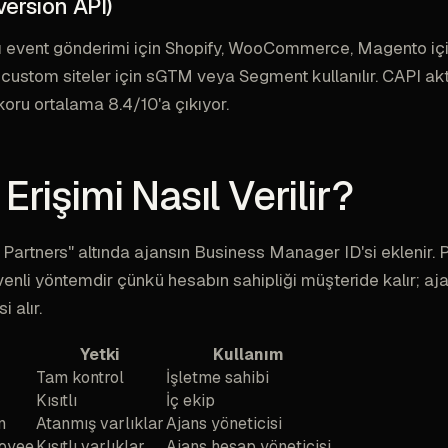
ersion API)
ı event gönderimi için Shopify, WooCommerce, Magento içi
custom siteler için sGTM veya Segment kullanılır. CAPI ak
skoru ortalama 8.4/10'a çıkıyor.
Erişimi Nasıl Verilir?
> Partners" altında ajansın Business Manager ID'si eklenir. 
enli yöntemdir çünkü hesabın sahipliği müşteride kalır; aj
i alır.
Yetki
Kullanım
Tam kontrol
İşletme sahibi
Kısıtlı
İç ekip
n
Atanmış varlıklar
Ajans yöneticisi
oyee
Kısıtlı varlıklar
Ajans hesap yöneticisi