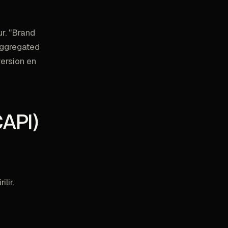
r. "Brand
 Aggregated
ersion en
CAPI)
lir.