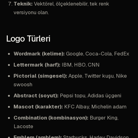
Teknik:
Vektörel, ölçeklenebilir, tek renk
versiyonu olan.
Logo Türleri
Wordmark (kelime):
Google, Coca-Cola, FedEx
Lettermark (harf):
IBM, HBO, CNN
Pictorial (simgesel):
Apple, Twitter kuşu, Nike
swoosh
Abstract (soyut):
Pepsi topu, Adidas üçgeni
Mascot (karakter):
KFC Albay, Michelin adam
Combination (kombinasyon):
Burger King,
Lacoste
Emblem (amblem):
Starbucks, Harley Davidson