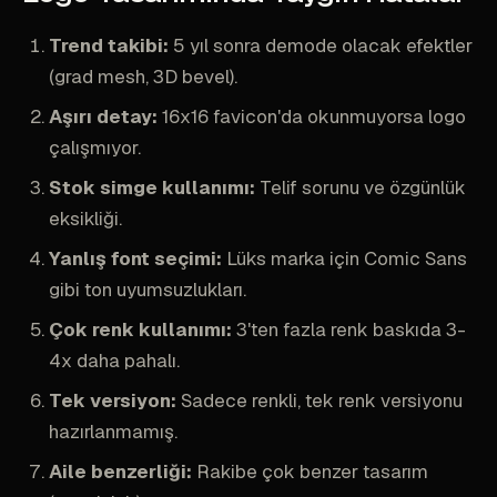
Trend takibi:
5 yıl sonra demode olacak efektler
(grad mesh, 3D bevel).
Aşırı detay:
16x16 favicon'da okunmuyorsa logo
çalışmıyor.
Stok simge kullanımı:
Telif sorunu ve özgünlük
eksikliği.
Yanlış font seçimi:
Lüks marka için Comic Sans
gibi ton uyumsuzlukları.
Çok renk kullanımı:
3'ten fazla renk baskıda 3-
4x daha pahalı.
Tek versiyon:
Sadece renkli, tek renk versiyonu
hazırlanmamış.
Aile benzerliği:
Rakibe çok benzer tasarım