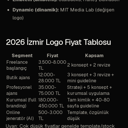
Dynamic (dinamik):
MIT Media Lab (değişen
logo)
2026 İzmir Logo Fiyat Tablosu
Segment
Fiyat
Kapsam
Freelance
3.500-8.000
2 konsept + 2 revize
başlangıç
TL
12.000-
3 konsept + 3 revize +
Butik ajans
28.000 TL
mini guideline
Profesyonel
35.000-
Strateji + 5 konsept +
ajans
75.000 TL
kurumsal uygulama
Kurumsal (full
180.000-
Tam kimlik + 40-80
branding)
450.000 TL
sayfa guideline
Online
500-3.000
Template, özgünlük
jeneratör (AI)
TL
düşük
Uyarı: Çok düşük fiyatlar genelde template/stock