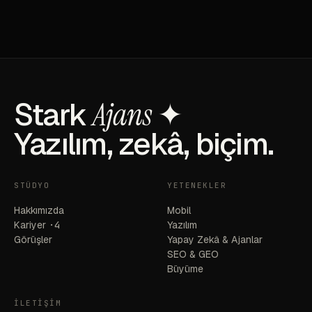
Stark
Ajans
✦
Yazılım, zekâ, biçim.
STÜDYO
YETENEKLER
Hakkımızda
Mobil
Kariyer
·4
Yazılım
Görüşler
Yapay Zekâ & Ajanlar
SEO & GEO
Büyüme
İLETIŞIM