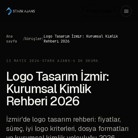
Projeye başla ↗
Ana
Logo Tasarım İzmir: Kurumsal Kimlik
/
Görüşler
/
sayfa
Rehberi 2026
13 MAYIS 2026
·
STARK AJANS
·
4 DK OKUMA
Logo Tasarım İzmir:
Kurumsal Kimlik
Rehberi 2026
İzmir'de logo tasarım rehberi: fiyatlar,
süreç, iyi logo kriterleri, dosya formatları
ve kurumsal kimlik yolculuğu 2026.