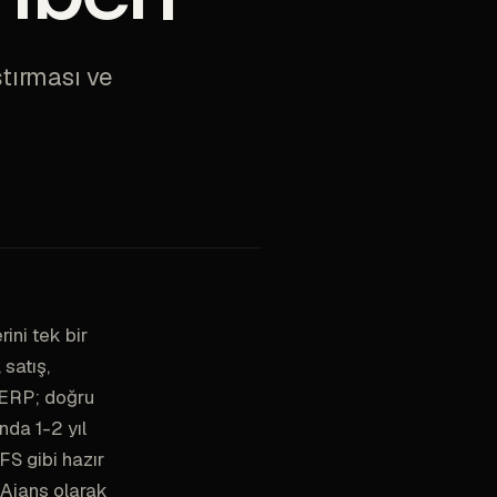
ştırması ve
ini tek bir
 satış,
 ERP; doğru
nda 1-2 yıl
FS gibi hazır
k Ajans olarak