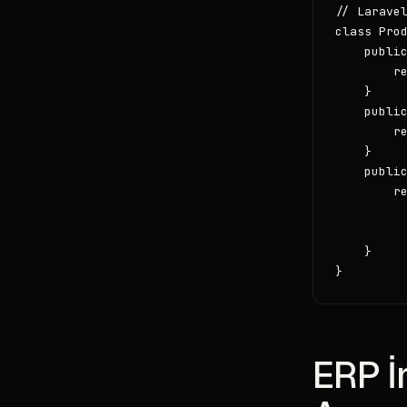
// Laravel
class Prod
    public
        re
    }

    public
        re
    }

    public
        r
          
          
    }

}
ERP İ