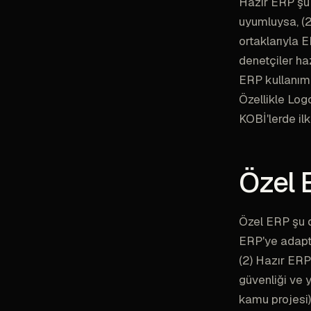
Hazır ERP şu d
uyumluysa, (2)
ortaklarıyla 
denetçiler haz
ERP kullanımı
Özellikle Log
KOBİ'lerde ilk 
Özel 
Özel ERP şu d
ERP'ye adapt e
(2) Hazır ERP 
güvenliği ve y
kamu projesi),