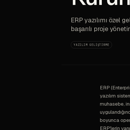
ERP yazılımı özel gel
başarılı proje yöneti
YAZILIM GELIŞTIRME
ERP (Enterpri
yazılım sistem
muhasebe, ins
uygulandığında
boyunca operas
ERP'lerin yanı