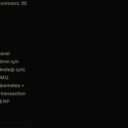
yorsanız, (6)
ravel
dmin için
esteği için),
tMQ,
ubernetes +
 transaction
k ERP