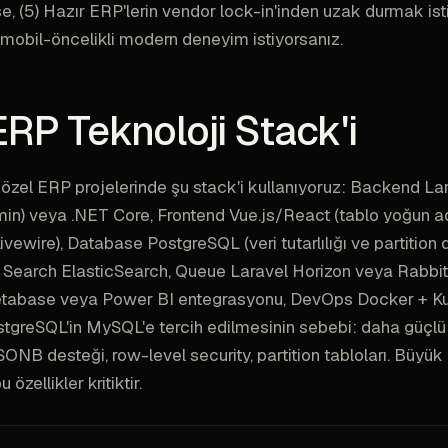
e, (5) Hazır ERP'lerin vendor lock-in'inden uzak durmak isti
, mobil-öncelikli modern deneyim istiyorsanız.
ERP Teknoloji Stack'i
özel ERP projelerinde şu stack'i kullanıyoruz: Backend La
in) veya .NET Core, Frontend Vue.js/React (tablo yoğun a
ivewire), Database PostgreSQL (veri tutarlılığı ve partition d
 Search ElasticSearch, Queue Laravel Horizon veya Rabbi
tabase veya Power BI entegrasyonu, DevOps Docker + K
stgreSQL'in MySQL'e tercih edilmesinin sebebi: daha güçlü
SONB desteği, row-level security, partition tabloları. Büyü
 özellikler kritiktir.