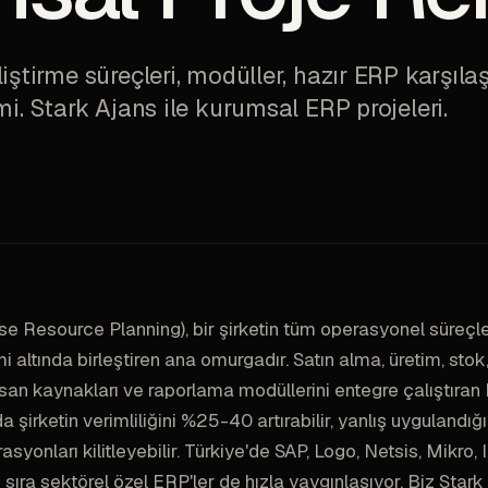
iştirme süreçleri, modüller, hazır ERP karşıla
mi. Stark Ajans ile kurumsal ERP projeleri.
se Resource Planning), bir şirketin tüm operasyonel süreçler
i altında birleştiren ana omurgadır. Satın alma, üretim, stok,
an kaynakları ve raporlama modüllerini entegre çalıştıran
 şirketin verimliliğini %25-40 artırabilir, yanlış uygulandığı
yonları kilitleyebilir. Türkiye'de SAP, Logo, Netsis, Mikro, I
 sıra sektörel özel ERP'ler de hızla yaygınlaşıyor. Biz Star