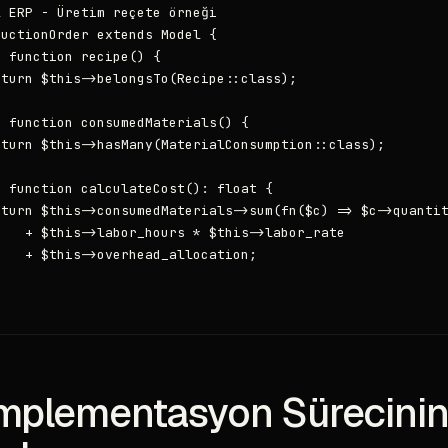
 ERP - Üretim reçete örneği

uctionOrder extends Model {

 function recipe() {

turn $this->belongsTo(Recipe::class);

 function consumedMaterials() {

turn $this->hasMany(MaterialConsumption::class);

 function calculateCost(): float {

eturn $this->consumedMaterials->sum(fn($c) => $c->quantit
   + $this->labor_hours * $this->labor_rate

   + $this->overhead_allocation;

mplementasyon Sürecini