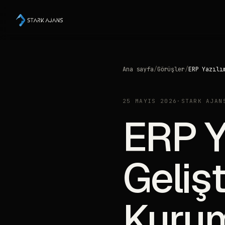
Ana sayfa
/
Görüşler
/
ERP Yazılı
25 MAYIS 2026
·
STARK AJAN
ERP Y
Geliş
Kurum