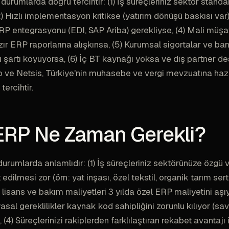
urumlarda doğru tercihtir: (1) İş süreçleriniz sektör standar
 Hızlı implementasyon kritikse (yatırım dönüşü baskısı var),
ERP entegrasyonu (EDI, SAP Ariba) gerekliyse, (4) Mali müşa
ır ERP raporlarına alışkınsa, (5) Kurumsal sigortalar ve ban
 şartı koyuyorsa, (6) İç BT kaynağı yoksa ve dış partner de
o ve Netsis, Türkiye'nin muhasebe ve vergi mevzuatına ha
tercihtir.
ERP Ne Zaman Gerekli?
urumlarda anlamlıdır: (1) İş süreçleriniz sektörünüze özgü 
dilmesi zor (örn: yat inşası, özel tekstil, organik tarım sert
lisans ve bakım maliyetleri 3 yılda özel ERP maliyetini aşıyo
asal gereklilikler kaynak kod sahipliğini zorunlu kılıyor (s
 (4) Süreçlerinizi rakiplerden farklılaştıran rekabet avantajı 