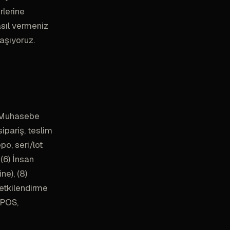
rlerine
asıl vermeniz
aşıyoruz.
e Muhasebe
sipariş, teslim
epo, seri/lot
 (6) İnsan
ne), (8)
Yetkilendirme
 POS,