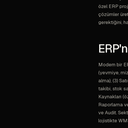
özel ERP proje
çözümler üre
gerektiğini, 
ERP'n
Modern bir ER
(yevmiye, miza
alma), (3) Satı
takibi, stok s
Kaynakları (öz
Raporlama ve 
ve Audit. Sek
lojistikte WM