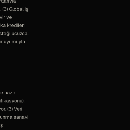
tlarıyla
 (3) Global iş
vir ve
ka kredileri
steği ucuzsa.
zır uyumuyla
ve hazır
ifikasyonu),
r, (3) Veri
avunma sanayi,
iş