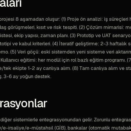
ları
rojesi 8 aşamadan oluşur: (1) Proje ön analizi: iş süreçleri 
ş görüşmeleri, kısıt ve risk tespiti. (2) Çözüm mimarisi: 
stesi, ekip yapısı, zaman planı. (3) Prototip ve UAT senaryola
otipi ve kabul kriterleri. (4) İteratif geliştirme: 2-3 haftalık sp
mo. (5) Veri göçü: eski sistemden yeni sisteme veri aktarımı,
) Kullanıcı eğitimi: her modül için rol bazlı eğitim programı. (7
e/tek ekipte 1-2 ay canlıya alım. (8) Tam canlıya alım ve st
, 3-6 ay yoğun destek.
rasyonlar
diğer sistemlerle entegrasyonundan gelir. Zorunlu entegras
v/e-irsaliye/e-müstahsil (GİB), bankalar (otomatik mutab