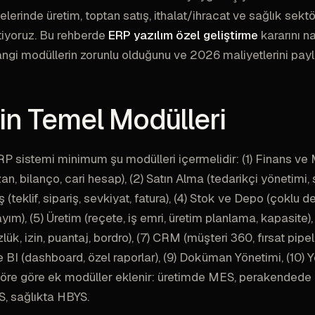
lerinde üretim, toptan satış, ithalat/ihracat ve sağlık sektö
tiyoruz. Bu rehberde
ERP yazılım özel geliştirme
kararını n
hangi modüllerin zorunlu olduğunu ve 2026 maliyetlerini payl
in Temel Modülleri
P sistemi minimum şu modülleri içermelidir: (1) Finans v
n, bilanço, cari hesap), (2) Satın Alma (tedarikçi yönetimi, 
ş (teklif, sipariş, sevkiyat, fatura), (4) Stok ve Depo (çoklu d
ayım), (5) Üretim (reçete, iş emri, üretim planlama, kapasite),
lük, izin, puantaj, bordro), (7) CRM (müşteri 360, fırsat pipeli
BI (dashboard, özel raporlar), (9) Doküman Yönetimi, (10) 
töre göre ek modüller eklenir: üretimde MES, perakendede
S, sağlıkta HBYS.