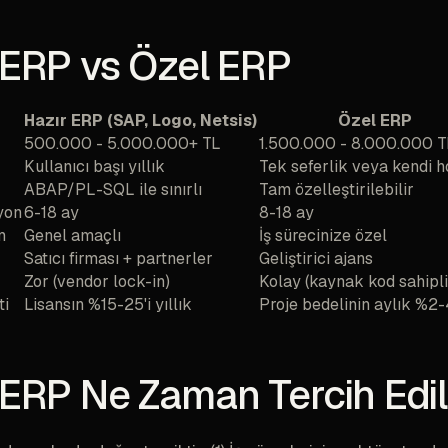
 ERP vs Özel ERP
Hazır ERP (SAP, Logo, Netsis)
Özel ERP
500.000 - 5.000.000+ TL
1.500.000 - 8.000.000 T
Kullanıcı başı yıllık
Tek seferlik veya kendi h
ABAP/PL-SQL ile sınırlı
Tam özelleştirilebilir
yon
6-18 ay
8-18 ay
m
Genel amaçlı
İş sürecinize özel
Satıcı firması + partnerler
Geliştirici ajans
Zor (vendor lock-in)
Kolay (kaynak kod sahipli
ti
Lisansın %15-25'i yıllık
Proje bedelinin aylık %2-
 ERP Ne Zaman Tercih Edil