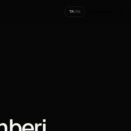
TR
/
EN
Projeye başla ↗
hberi