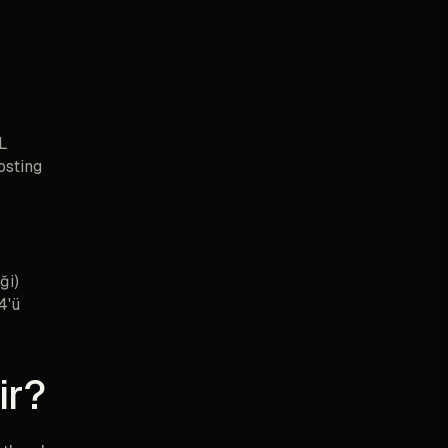
L
osting
ği)
4'ü
ir?