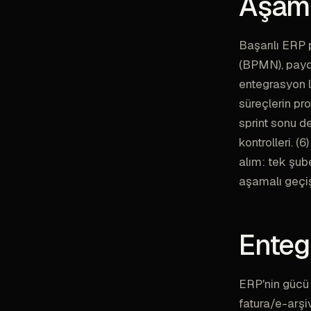
Aşama
Başarılı ERP p
(BPMN), payda
entegrasyon li
süreçlerin prot
sprint sonu de
kontrolleri. (6
alım: tek şub
aşamalı geçiş
Enteg
ERP'nin gücü 
fatura/e-arşi