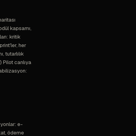
haritası
modül kapsamı,
rı: kritik
rint'ler, her
 tutarlılık
) Pilot canlıya
abilizasyon:
yonlar: e-
akat, ödeme