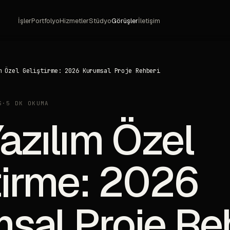
İşler
Portfolyo
Hizmetler
Stüdyo
Görüşler
İletişim
m Özel Geliştirme: 2026 Kurumsal Proje Rehberi
S
·
5 DK OKUMA
azılım Özel
tirme: 2026
sal Proje Re