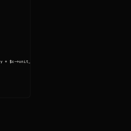
y * $c->unit_cost)

n