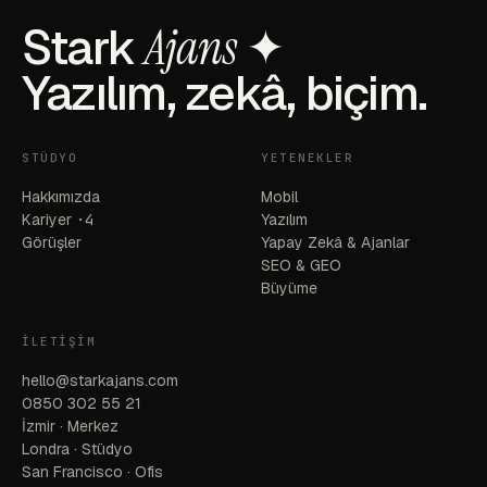
Stark
Ajans
✦
Yazılım, zekâ, biçim.
STÜDYO
YETENEKLER
Hakkımızda
Mobil
Kariyer
·4
Yazılım
Görüşler
Yapay Zekâ & Ajanlar
SEO & GEO
Büyüme
İLETIŞIM
hello@starkajans.com
0850 302 55 21
İzmir · Merkez
Londra · Stüdyo
San Francisco · Ofis