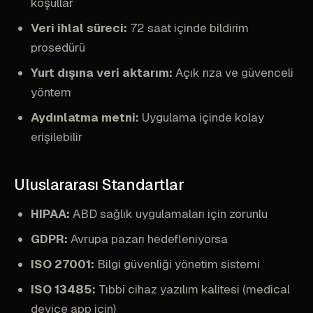
koşullar
Veri ihlal süreci:
72 saat içinde bildirim
prosedürü
Yurt dışına veri aktarım:
Açık rıza ve güvenceli
yöntem
Aydınlatma metni:
Uygulama içinde kolay
erişilebilir
Uluslararası Standartlar
HIPAA:
ABD sağlık uygulamaları için zorunlu
GDPR:
Avrupa pazarı hedefleniyorsa
ISO 27001:
Bilgi güvenliği yönetim sistemi
ISO 13485:
Tıbbi cihaz yazılım kalitesi (medical
device app için)