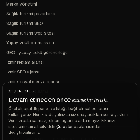
Marka yönetimi
Sağlık turizmi pazarlama
Sağlık turizmi SEO
Sağlık turizmi web sitesi
Yapay zekâ otomasyon
GEO · yapay zekâ görünürlüğü
İzmir reklam ajansı
İzmir SEO ajansı
İzmir sosyal medya ajansı
İzmir mobil uygulama
/ ÇEREZLER
Devam etmeden önce
küçük bir tercih.
İzmir marka ve kimlik
Özel bir analitik paneli ve isteğe bağlı bir sohbet aracı
Restoran sipariş sistemi
kullanıyoruz. Her ikisi de yalnızca siz onayladıktan sonra yüklenir.
Verinizi asla satmaz, reklam ağlarına aktarmayız. Fikrinizi
istediğiniz an alt bilgideki
Çerezler
bağlantısından
değiştirebilirsiniz.
© 2026 STARK AJANS · TÜM HAKLARI SAKLIDIR