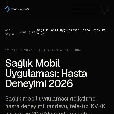
Projeye başla ↗
Ana
Sağlık Mobil Uygulaması: Hasta Deneyimi
/
Görüşler
/
sayfa
2026
17 MAYIS 2026
·
STARK AJANS
·
6 DK OKUMA
Sağlık Mobil
Uygulaması: Hasta
Deneyimi 2026
Sağlık mobil uygulaması geliştirme:
hasta deneyimi, randevu, tele-tıp, KVKK
uyumu ve 2026'da modern sağlık