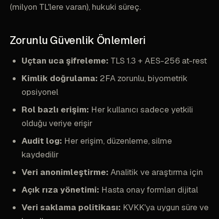
(milyon TL'lere varan), hukuki süreç.
Zorunlu Güvenlik Önlemleri
Uçtan uca şifreleme:
TLS 1.3 + AES-256 at-rest
Kimlik doğrulama:
2FA zorunlu, biyometrik
opsiyonel
Rol bazlı erişim:
Her kullanıcı sadece yetkili
olduğu veriye erişir
Audit log:
Her erişim, düzenleme, silme
kaydedilir
Veri anonimleştirme:
Analitik ve araştırma için
Açık rıza yönetimi:
Hasta onay formları dijital
Veri saklama politikası:
KVKK'ya uygun süre ve