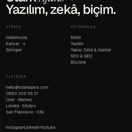
Yazılım, zekâ, biçim.
STÜDYO
YETENEKLER
Hakkımızda
Mobil
Kariyer
·4
Yazılım
Görüşler
Yapay Zekâ & Ajanlar
SEO & GEO
Büyüme
İLETIŞIM
hello@starkajans.com
0850 302 55 21
İzmir · Merkez
Londra · Stüdyo
San Francisco · Ofis
Instagram
Linkedin
Youtube