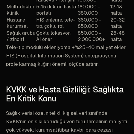
Multi-doktor
5-15 doktor, hasta
180.000 -
12-18
klinik
portalı
380.000
hafta
Hastane
HIS entegre, tele-
380.000 -
20-32
kurumsal
tıp, çoklu rol
850.000
hafta
Sağlık grubu
Çoklu lokasyon,
850.000 -
28-48
/ zinciri
AI öneri
2.000.000+
hafta
Tele-tıp modülü ekleniyorsa +%25-40 maliyet ekler.
HIS (Hospital Information System) entegrasyonu
proje karmaşıklığını önemli ölçüde artırır.
KVKK ve Hasta Gizliliği: Sağlıkta
En Kritik Konu
Sağlık verisi özel nitelikli kişisel veri sınıfında.
KVKK'nın en sıkı koruduğu veri türü. İhmalinin maliyeti
çok yüksek: kurumsal itibar kaybı, para cezası