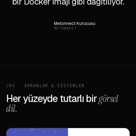
bir Docker imajı gibi dağıtılıyor.
Metonnect Kurucusu
METONNECT
/03
EKRANLAR & SİSTEMLER
Her yüzeyde tutarlı bir
görsel
dil.