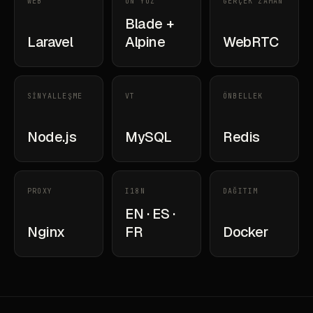
WEB
ÖN YÜZ
GERÇEK ZAMAN
Blade +
Laravel
Alpine
WebRTC
SİNYALLEŞME
VT
ÖNBELLEK
Node.js
MySQL
Redis
PROXY
I18N
DAĞITIM
EN · ES ·
Nginx
FR
Docker