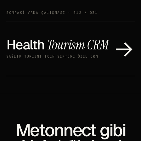
SONRAKİ VAKA ÇALIŞMASI · 012 / 031
→
Health
Tourism CRM
SAĞLIK TURIZMI IÇIN SEKTÖRE ÖZEL CRM
Metonnect gibi