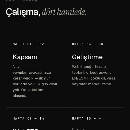
Çalışma,
dört hamlede.
HAFTA 01 — 02
HAFTA 03 — 08
Kapsam
Geliştirme
Neyi
Web kabuğu, hesap,
yayınlamayacağımıza
toplantı orkestrasyonu,
karar verdik — ilk gün
EN/ES/FR çoklu dil, yasal
ayrı oda yok, ilk gün kayıt
sayfalar, markalı tema.
yok. Odak katılım
akışında.
HAFTA 09 — 14
HAFTA 15 — ∞