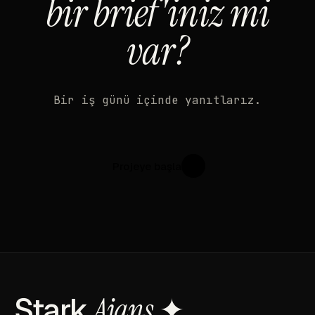
bir brief'iniz mi
var?
Bir iş günü içinde yanıtlarız.
Projeye başla
↗
Stark
Ajans
✦