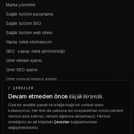
Marka yönetimi
Sağlık turizmi pazarlama
Sağlık turizmi SEO
Sağlık turizmi web sitesi
Yapay zekâ otomasyon
GEO · yapay zekâ görünürlüğü
İzmir reklam ajansı
İzmir SEO ajansı
İzmir sosyal medya ajansı
İzmir mobil uygulama
/ ÇEREZLER
Devam etmeden önce
küçük bir tercih.
İzmir marka ve kimlik
Özel bir analitik paneli ve isteğe bağlı bir sohbet aracı
Restoran sipariş sistemi
kullanıyoruz. Her ikisi de yalnızca siz onayladıktan sonra yüklenir.
Verinizi asla satmaz, reklam ağlarına aktarmayız. Fikrinizi
istediğiniz an alt bilgideki
Çerezler
bağlantısından
değiştirebilirsiniz.