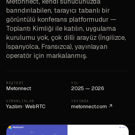
Metonnect, kendi sunucunuzda
barındırılabilen, tarayıcı tabanlı bir
görüntülü konferans platformudur —
Toplantı Kimliği ile katılın, uygulama
kurulumu yok, çok dilli arayüz (İngilizce,
İspanyolca, Fransızca), yayınlayan
operatör için markalanmış.
MÜŞTERI
YIL
Metonnect
2025 — 2026
UZMANLIKLAR
YAYINDA
Yazılım
·
WebRTC
metonnect.com ↗