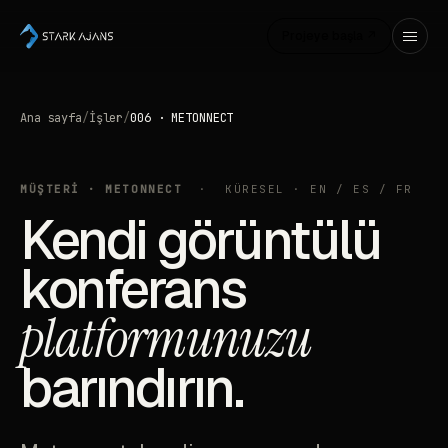
Projeye başla ↗
Ana sayfa
/
İşler
/
006 · METONNECT
MÜŞTERİ · METONNECT
· KÜRESEL · EN / ES / FR
Kendi görüntülü
konferans
platformunuzu
barındırın.