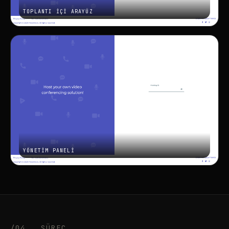
/04
SÜREÇ