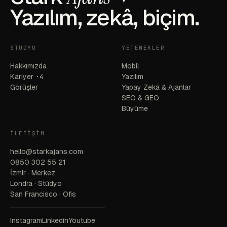
Yazılım, zekâ, biçim.
STÜDYO
YETENEKLER
Hakkımızda
Mobil
Kariyer
·4
Yazılım
Görüşler
Yapay Zekâ & Ajanlar
SEO & GEO
Büyüme
İLETIŞIM
hello@starkajans.com
0850 302 55 21
İzmir · Merkez
Londra · Stüdyo
San Francisco · Ofis
Instagram
Linkedin
Youtube