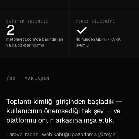
DAĞITIM SEÇENEĞI
ÇEREZ BILDIRIMI
2
✓
metonnect.com'da barındırılan
İlk günden GDPR / KVKK
ya da öz-barındırma.
uyumlu.
/02
YAKLAŞIM
Toplantı kimliği girişinden başladık —
kullanıcının önemsediği tek şey — ve
platformu onun arkasına inşa ettik.
Laravel tabanlı web kabuğu pazarlama yüzeyini,