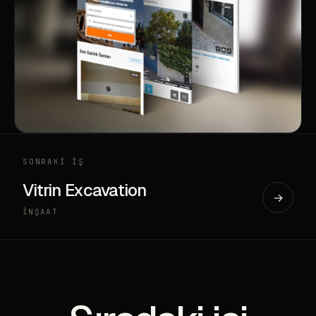
SONRAKİ İŞ
Vitrin Excavation
→
İNŞAAT