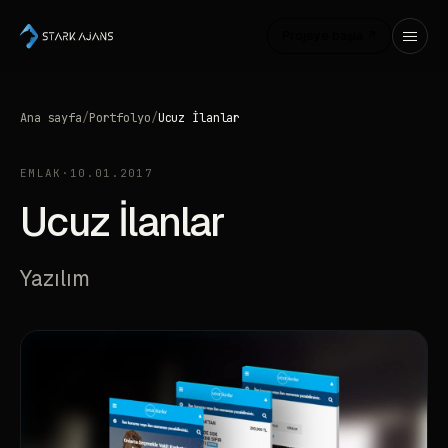
Projeye başla ↗
Ana sayfa
/
Portfolyo
/
Ucuz İlanlar
EMLAK
·
10.01.2017
Ucuz İlanlar
Yazılım