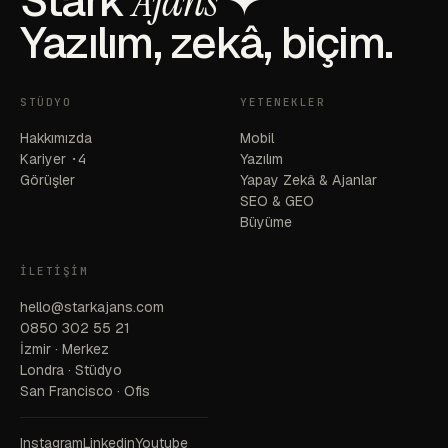
Stark
Ajans
✦
Yazılım, zekâ, biçim.
STÜDYO
YETENEKLER
Hakkımızda
Mobil
Kariyer
·4
Yazılım
Görüşler
Yapay Zekâ & Ajanlar
SEO & GEO
Büyüme
İLETIŞIM
hello@starkajans.com
0850 302 55 21
İzmir · Merkez
Londra · Stüdyo
San Francisco · Ofis
Instagram
Linkedin
Youtube