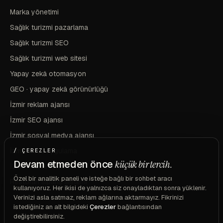
Marka yönetimi
Sağlık turizmi pazarlama
Sağlık turizmi SEO
Sağlık turizmi web sitesi
Yapay zekâ otomasyon
GEO · yapay zekâ görünürlüğü
İzmir reklam ajansı
İzmir SEO ajansı
İzmir sosyal medya ajansı
İzmir mobil uygulama
/ ÇEREZLER
Devam etmeden önce
küçük bir tercih.
İzmir marka ve kimlik
Özel bir analitik paneli ve isteğe bağlı bir sohbet aracı
Restoran sipariş sistemi
kullanıyoruz. Her ikisi de yalnızca siz onayladıktan sonra yüklenir.
Verinizi asla satmaz, reklam ağlarına aktarmayız. Fikrinizi
istediğiniz an alt bilgideki
Çerezler
bağlantısından
değiştirebilirsiniz.