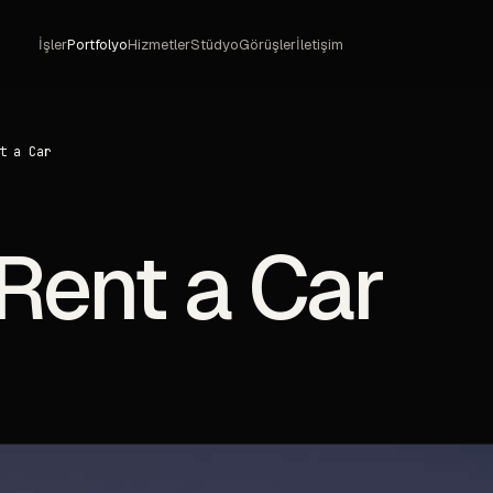
İşler
Portfolyo
Hizmetler
Stüdyo
Görüşler
İletişim
t a Car
Rent a Car