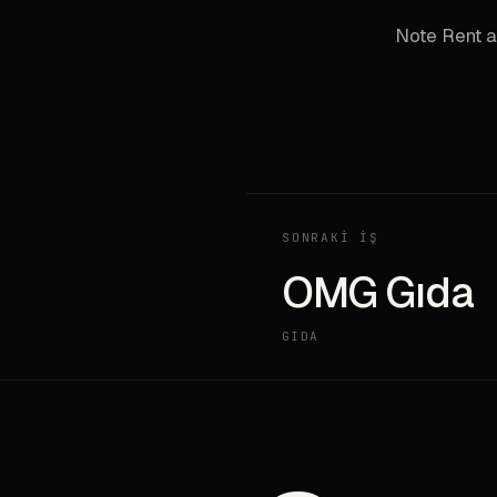
Note Rent a
SONRAKİ İŞ
OMG Gıda
GIDA