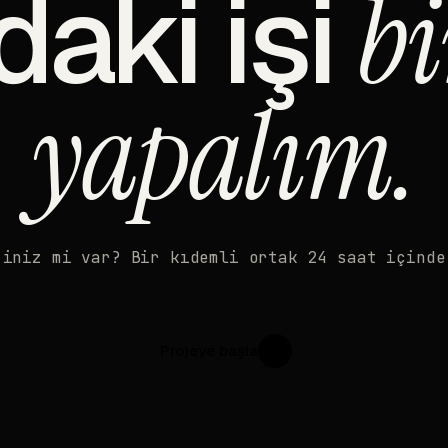
daki işi
bi
yapalım.
'iniz mi var? Bir kıdemli ortak 24 saat içinde
Projeye başla
↗