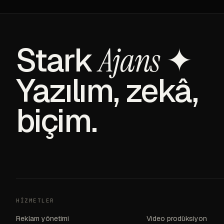
Stark
✦
Ajans
Yazılım, zekâ,
biçim.
HIZMETLER
Reklam yönetimi
Video prodüksiyon