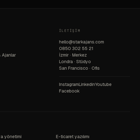
İLETIŞIM
hello@starkajans.com
0850 302 55 21
 Ajanlar
İzmir · Merkez
Londra · Stüdyo
San Francisco · Ofis
Instagram
Linkedin
Youtube
Facebook
a yönetimi
E-ticaret yazılımı