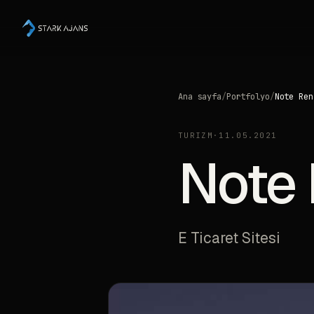
Ana sayfa
/
Portfolyo
/
Note Ren
TURIZM
·
11.05.2021
Note 
E Ticaret Sitesi