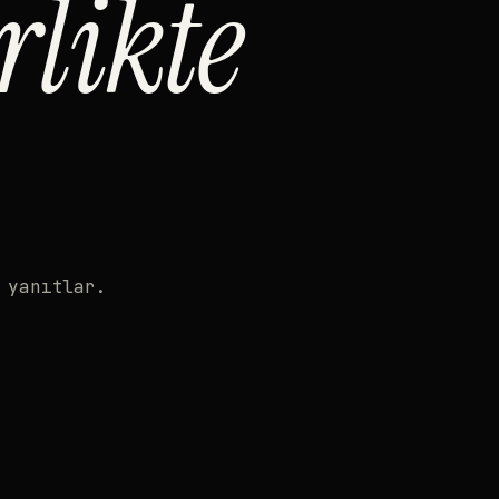
rlikte
 yanıtlar.