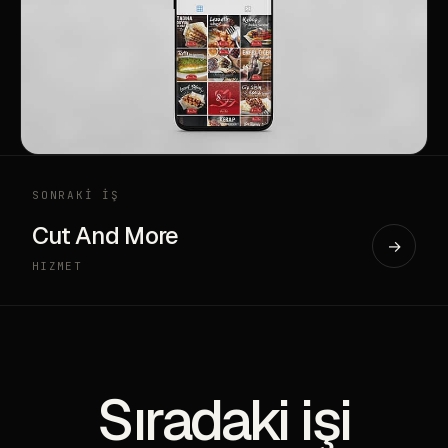
SONRAKİ İŞ
Cut And More
→
HIZMET
Sıradaki işi