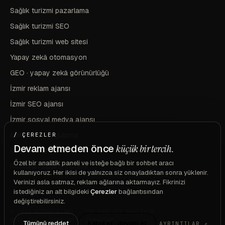
Sağlık turizmi pazarlama
Sağlık turizmi SEO
Sağlık turizmi web sitesi
Yapay zekâ otomasyon
GEO · yapay zekâ görünürlüğü
İzmir reklam ajansı
İzmir SEO ajansı
İzmir sosyal medya ajansı
İzmir mobil uygulama
/ ÇEREZLER
Devam etmeden önce
küçük bir tercih.
İzmir marka ve kimlik
Özel bir analitik paneli ve isteğe bağlı bir sohbet aracı
Restoran sipariş sistemi
kullanıyoruz. Her ikisi de yalnızca siz onayladıktan sonra yüklenir.
Verinizi asla satmaz, reklam ağlarına aktarmayız. Fikrinizi
istediğiniz an alt bilgideki
Çerezler
bağlantısından
değiştirebilirsiniz.
© 2026 STARK AJANS · TÜM HAKLARI SAKLIDIR
Gizlilik
·
Şartlar
·
Çerezler
Tümünü reddet
Kabul et · devam et
AYRINTILAR ↗