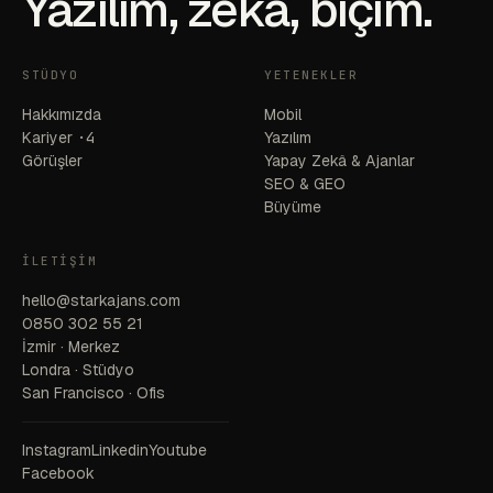
Yazılım, zekâ, biçim.
STÜDYO
YETENEKLER
Hakkımızda
Mobil
Kariyer
·4
Yazılım
Görüşler
Yapay Zekâ & Ajanlar
SEO & GEO
Büyüme
İLETIŞIM
hello@starkajans.com
0850 302 55 21
İzmir · Merkez
Londra · Stüdyo
San Francisco · Ofis
Instagram
Linkedin
Youtube
Facebook