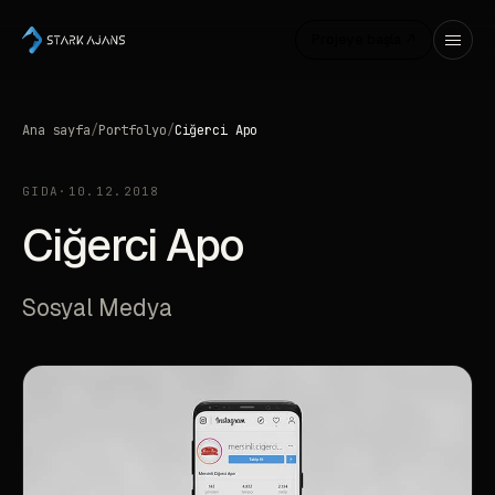
Projeye başla ↗
Ana sayfa
/
Portfolyo
/
Ciğerci Apo
GIDA
·
10.12.2018
Ciğerci Apo
Sosyal Medya