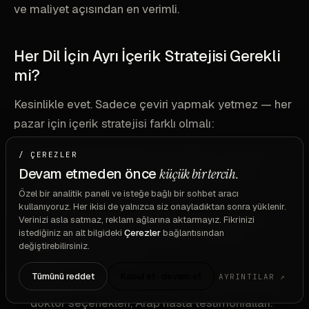
ve maliyet açısından en verimli.
Her Dil İçin Ayrı İçerik Stratejisi Gerekli
mi?
Kesinlikle evet. Sadece çeviri yapmak yetmez — her
pazar için içerik stratejisi farklı olmalı:
İngilizce (İngiltere):
NHS bekleme süreleri,
/ ÇEREZLER
Devam etmeden önce
küçük bir tercih.
İngiltere-Türkiye fiyat karşılaştırmaları, uçuş
bilgileri gibi UK-spesifik içerikler.
Özel bir analitik paneli ve isteğe bağlı bir sohbet aracı
kullanıyoruz. Her ikisi de yalnızca siz onayladıktan sonra yüklenir.
Almanca:
Kalite sertifikaları, doktor nitelikleri,
Verinizi asla satmaz, reklam ağlarına aktarmayız. Fikrinizi
istediğiniz an alt bilgideki
Çerezler
bağlantısından
detaylı prosedür açıklamaları — Almanlar
değiştirebilirsiniz.
araştırmacı ve detaycı.
Tümünü reddet
Kabul et · devam et
AYRINTILAR ↗
Arapça:
Kültürel hassasiyetler, halal uyum, kadın
doktor seçenekleri, Arap hasta testimonialları.