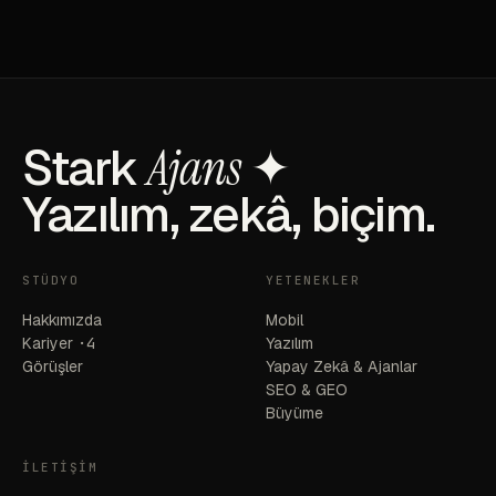
Stark
Ajans
✦
Yazılım, zekâ, biçim.
STÜDYO
YETENEKLER
Hakkımızda
Mobil
Kariyer
·4
Yazılım
Görüşler
Yapay Zekâ & Ajanlar
SEO & GEO
Büyüme
İLETIŞIM