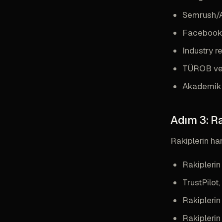
Semrush/Ah
Facebook 
Industry r
TÜROB ve T
Akademik 
Adım 3: Ra
Rakiplerin han
Rakipleri
TrustPilot
Rakiplerin
Rakiplerin 