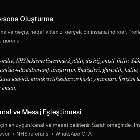
ersona Oluşturma
a'ya geçiş, hedef kitlenizi gerçek bir insana indirger. Prof
 görünür:
Londra, NHS bekleme listesinde 2 yıldır, diş hijyenisti. Gelir: £4
ram'da #dentalrevamp araştırıyor. Endişeleri: güvenlik, kalite,
 Karar faktörü: klinik sertifikaları ve hasta yorumları. İletişim t
 email.
anal ve Mesaj Eşleştirmesi
çin en uygun kanal ve mesaj belirlenir. Sarah örneğinde: I
asyon + NHS referansı + WhatsApp CTA.