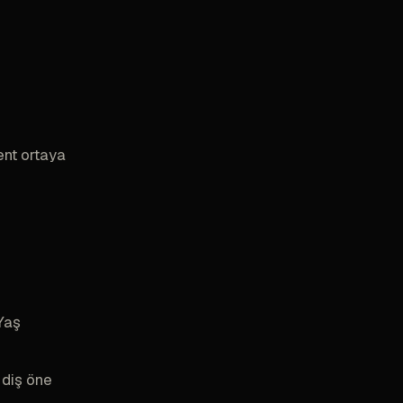
ent ortaya
 Yaş
 diş öne