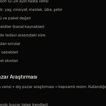
on 12-24 ayın hasta verisi
: yaş, cinsiyet, meslek, ülke, şehir
ü ve paket değeri
ldiler (kanal kaynakları)
 ile tedavi arasındaki süre
ulan sorular
 sebebleri
t skorları
azar Araştırması
verisi + dış pazar araştırması = kapsamlı resim. Kullandığ
nds (pazar talep trendleri)