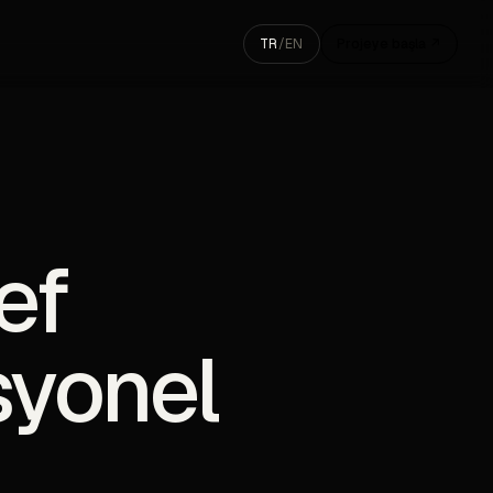
TR
/
EN
Projeye başla ↗
ef
esyonel