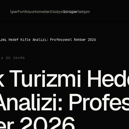
İşler
Portfolyo
Hizmetler
Stüdyo
Görüşler
İletişim
izmi Hedef Kitle Analizi: Profesyonel Rehber 2026
·
6 DK OKUMA
k Turizmi Hed
Analizi: Prof
er 2026