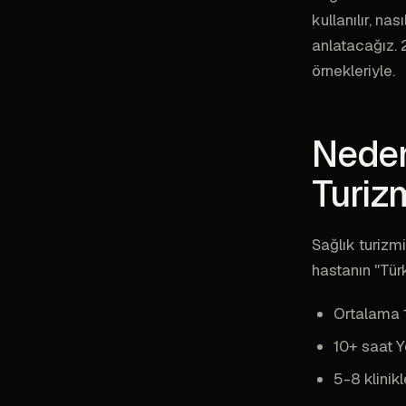
kullanılır, na
anlatacağız. 
örnekleriyle.
Neden
Turiz
Sağlık turizm
hastanın "Tür
Ortalama 1
10+ saat Y
5-8 klinikl