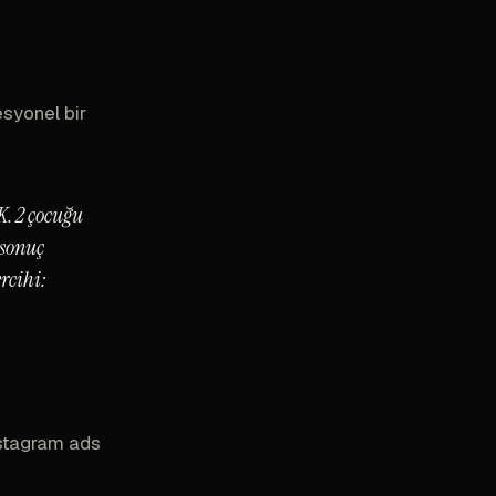
esyonel bir
5K. 2 çocuğu
 sonuç
ercihi:
nstagram ads