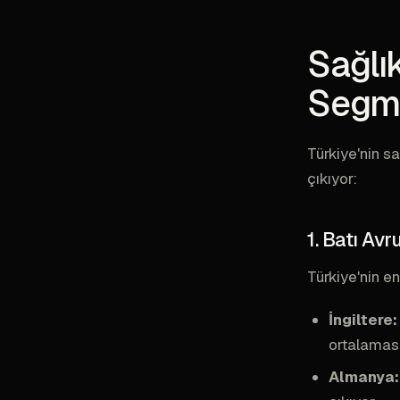
Sağlı
Segme
Türkiye'nin s
çıkıyor:
1. Batı Av
Türkiye'nin en
İngiltere:
ortalamas
Almanya: