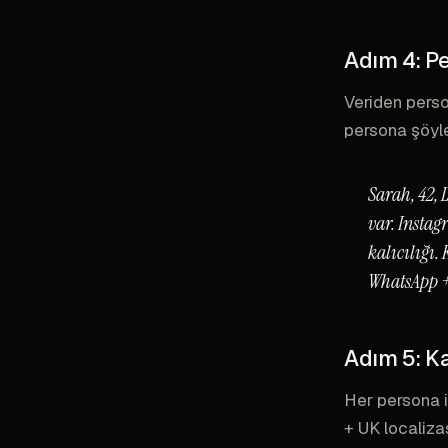
Adım 4: P
Veriden person
persona şöyle
Sarah, 42, 
var. Instag
kalıcılığı.
WhatsApp +
Adım 5: K
Her persona i
+ UK localiz