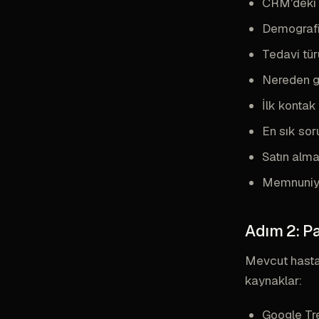
CRM'deki s
Demografik
Tedavi tür
Nereden ge
İlk kontak
En sık sor
Satın alma
Memnuniye
Adım 2: P
Mevcut hasta 
kaynaklar:
Google Tre