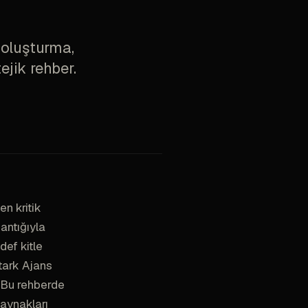
 oluşturma,
ejik rehber.
en kritik
antığıyla
ef kitle
tark Ajans
. Bu rehberde
kaynakları