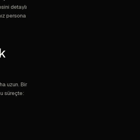
psini detaylı
mız persona
ık
ha uzun. Bir
Bu süreçte: