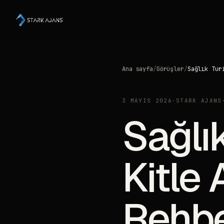
Ana sayfa
/
Görüşler
/
Sağlık Tur
3 MAYIS 2026
·
STARK AJANS
Sağlı
Kitle 
Rehb