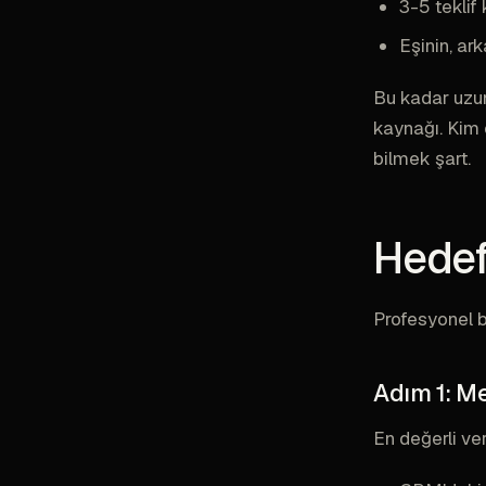
3-5 teklif k
Eşinin, arka
Bu kadar uzun
kaynağı. Kim o
bilmek şart.
Hedef 
Profesyonel b
Adım 1: Me
En değerli ver