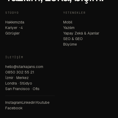
STÜDYO
YETENEKLER
Hakkımızda
Mobil
Kariyer
·4
Yazılım
Görüşler
Yapay Zekâ & Ajanlar
SEO & GEO
Büyüme
İLETIŞIM
hello@starkajans.com
0850 302 55 21
İzmir · Merkez
Londra · Stüdyo
San Francisco · Ofis
Instagram
Linkedin
Youtube
Facebook