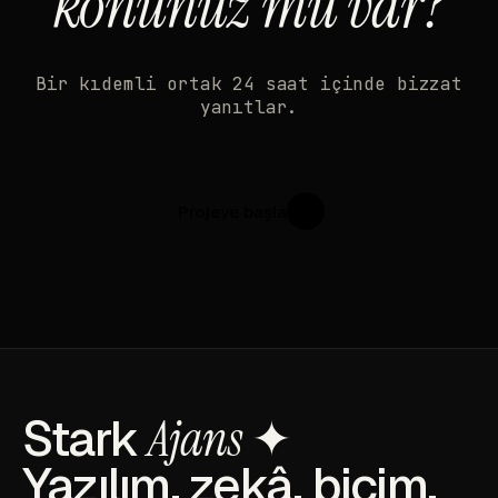
konunuz mu var?
Bir kıdemli ortak 24 saat içinde bizzat
yanıtlar.
Projeye başla
↗
Stark
Ajans
✦
Yazılım, zekâ, biçim.