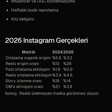
Influencer ve UGC koordinasyonu
Haftalık/aylık raporlama
Kriz iletişimi
2026 Instagram Gerçekleri
Metrik
2024
2026
Ortalama organik erişim
%5,8
%3,2
Reels erişim oranı
%12
%28
Post ortalama etkileşim
%1,9
%0,9
Reels ortalama etkileşim
%3,4
%4,6
Story izlenme oranı
%18
%14
DM'e dönüşüm oranı
%2,1
%3,8
Sonuç: Reels üretmeyen marka görünmez oluyor.