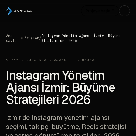
Projeye başla ↗
Ana
Instagram Yönetim Ajansı İzmir: Büyüme
/
Görüşler
/
sayfa
Stratejileri 2026
9 MAYIS 2026
·
STARK AJANS
·
4 DK OKUMA
Instagram Yönetim
Ajansı İzmir: Büyüme
Stratejileri 2026
İzmir'de Instagram yönetim ajansı
seçimi, takipçi büyütme, Reels stratejisi
ve satışa dönüştürme taktikleri. 2026