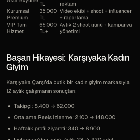
Aktif Büyüme
TL
reklam
Kurumsal
35.000
Video ekibi + shoot + influencer
Premium
TL
+ raporlama
VIP Tam
65.000
Aylık 2 shoot günü + kampanya
Hizmet
TL+
yönetimi
Başarı Hikayesi: Karşıyaka Kadın
Giyim
Karşıyaka Çarşı'da butik bir kadın giyim markasıyla
12 aylık çalışmanın sonuçları:
Takipçi: 8.400 → 62.000
Ortalama Reels izlenme: 2.100 → 148.000
Haftalık profil ziyareti: 340 → 8.900
Instagram'dan satış: Aylık 28 → 420 adet