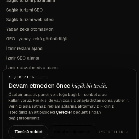
Sağlık turizmi pazarlama
Sağlık turizmi SEO
Sağlık turizmi web sitesi
Yapay zekâ otomasyon
GEO · yapay zekâ görünürlüğü
İzmir reklam ajansı
İzmir SEO ajansı
İzmir sosyal medya ajansı
İzmir mobil uygulama
/ ÇEREZLER
Devam etmeden önce
küçük bir tercih.
İzmir marka ve kimlik
Özel bir analitik paneli ve isteğe bağlı bir sohbet aracı
Restoran sipariş sistemi
kullanıyoruz. Her ikisi de yalnızca siz onayladıktan sonra yüklenir.
Verinizi asla satmaz, reklam ağlarına aktarmayız. Fikrinizi
istediğiniz an alt bilgideki
Çerezler
bağlantısından
değiştirebilirsiniz.
© 2026 STARK AJANS · TÜM HAKLARI SAKLIDIR
Gizlilik
·
Şartlar
·
Çerezler
Tümünü reddet
Kabul et · devam et
AYRINTILAR ↗
LABORATUVARDA ÜRETİLDİ · v.2026.05.21