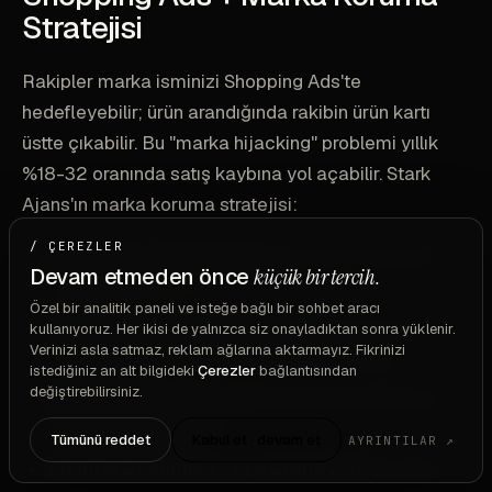
Stratejisi
Rakipler marka isminizi Shopping Ads'te
hedefleyebilir; ürün arandığında rakibin ürün kartı
üstte çıkabilir. Bu "marka hijacking" problemi yıllık
%18-32 oranında satış kaybına yol açabilir. Stark
Ajans'ın marka koruma stratejisi:
/ ÇEREZLER
Brand Search kampanyası:
Kendi markanıza
Devam etmeden önce
küçük bir tercih.
yüksek bid (0.50-2 TL)
Özel bir analitik paneli ve isteğe bağlı bir sohbet aracı
Shopping brand-specific:
Marka isminizle
kullanıyoruz. Her ikisi de yalnızca siz onayladıktan sonra yüklenir.
Verinizi asla satmaz, reklam ağlarına aktarmayız. Fikrinizi
arama yapana özel Shopping kampanyası
istediğiniz an alt bilgideki
Çerezler
bağlantısından
değiştirebilirsiniz.
Negatif keyword:
Kategori kampanyalarından
brand terimlerini çıkar
Tümünü reddet
Kabul et · devam et
AYRINTILAR ↗
MonitorBacklinks veya BrandVerity:
Rakip