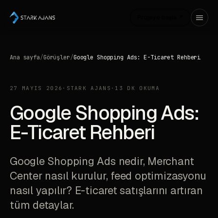
Projeye başla ↗
Ana sayfa
/
Görüşler
/
Google Shopping Ads: E-Ticaret Rehberi
27 MAYIS 2026
·
STARK AJANS
·
13 DK OKUMA
Google Shopping Ads:
E-Ticaret Rehberi
Google Shopping Ads nedir, Merchant
Center nasıl kurulur, feed optimizasyonu
nasıl yapılır? E-ticaret satışlarını artıran
tüm detaylar.