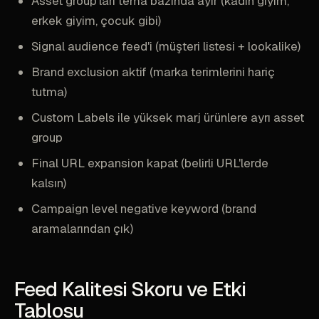
Asset group'ları tema bazında ayır (kadın giyim,
erkek giyim, çocuk gibi)
Signal audience feed'i (müşteri listesi + lookalike)
Brand exclusion aktif (marka terimlerini hariç
tutma)
Custom Labels ile yüksek marj ürünlere ayrı asset
group
Final URL expansion kapat (belirli URL'lerde
kalsın)
Campaign level negative keyword (brand
aramalarından çık)
Feed Kalitesi Skoru ve Etki
Tablosu