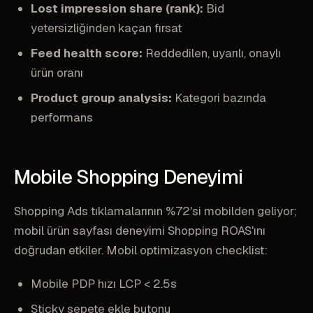
Lost impression share (rank):
Bid
yetersizliğinden kaçan fırsat
Feed health score:
Reddedilen, uyarılı, onaylı
ürün oranı
Product group analysis:
Kategori bazında
performans
Mobile Shopping Deneyimi
Shopping Ads tıklamalarının %72'si mobilden geliyor;
mobil ürün sayfası deneyimi Shopping ROAS'ını
doğrudan etkiler. Mobil optimizasyon checklist:
Mobile PDP hızı LCP < 2.5s
Sticky sepete ekle butonu