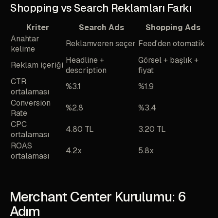
Shopping vs Search Reklamları Farkı
Kriter
Search Ads
Shopping Ads
Anahtar
Reklamveren seçer
Feed'den otomatik
kelime
Headline +
Görsel + başlık +
Reklam içeriği
description
fiyat
CTR
%3.1
%1.9
ortalaması
Conversion
%2.8
%3.4
Rate
CPC
4.80 TL
3.20 TL
ortalaması
ROAS
4.2x
5.8x
ortalaması
Merchant Center Kurulumu: 6
Adım