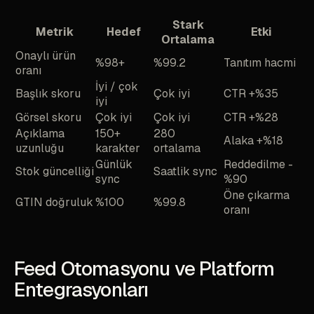
Stark
Metrik
Hedef
Etki
Ortalama
Onaylı ürün
%98+
%99.2
Tanıtım hacmi
oranı
İyi / çok
Başlık skoru
Çok iyi
CTR +%35
iyi
Görsel skoru
Çok iyi
Çok iyi
CTR +%28
Açıklama
150+
280
Alaka +%18
uzunluğu
karakter
ortalama
Günlük
Reddedilme -
Stok güncelliği
Saatlik sync
sync
%90
Öne çıkarma
GTIN doğruluk
%100
%99.8
oranı
Feed Otomasyonu ve Platform
Entegrasyonları