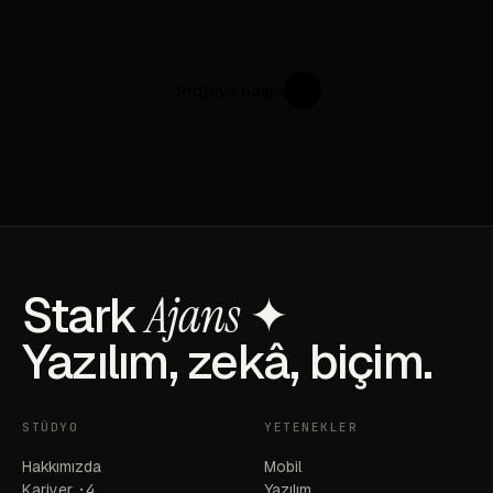
Projeye başla
↗
Stark
Ajans
✦
Yazılım, zekâ, biçim.
STÜDYO
YETENEKLER
Hakkımızda
Mobil
Kariyer
·4
Yazılım