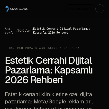
Projeye başla ↗
Ana
Estetik Cerrahi Dijital Pazarlama:
/
Görüşler
/
sayfa
Kapsamlı 2026 Rehberi
5 HAZIRAN 2026
·
STARK AJANS
·
3 DK OKUMA
Estetik Cerrahi Dijital
Pazarlama: Kapsamlı
2026 Rehberi
Estetik cerrahi kliniklerine özel dijital
pazarlama: Meta/Google reklamları,
regülasyon, before-after yönetimi ve