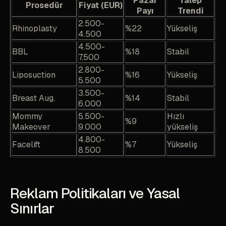
Pazar
Talep
Prosedür
Fiyat (EUR)
Payı
Trendi
2.500-
Rhinoplasty
%22
Yükseliş
4.500
4.500-
BBL
%18
Stabil
7.500
2.800-
Liposuction
%16
Yükseliş
5.500
3.500-
Breast Aug.
%14
Stabil
6.000
Mommy
5.500-
Hızlı
%9
Makeover
9.000
yükseliş
4.800-
Facelift
%7
Yükseliş
8.500
Reklam Politikaları ve Yasal
Sınırlar