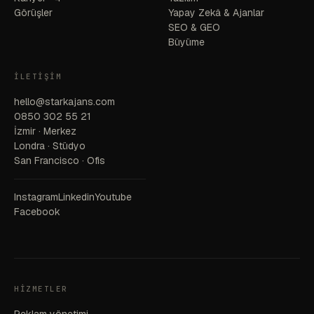
Görüşler
Yapay Zekâ & Ajanlar
SEO & GEO
Büyüme
İLETIŞIM
hello@starkajans.com
0850 302 55 21
İzmir · Merkez
Londra · Stüdyo
San Francisco · Ofis
Instagram
Linkedin
Youtube
Facebook
HIZMETLER