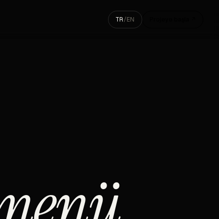
TR
/
EN
Projeye başla ↗
menü.