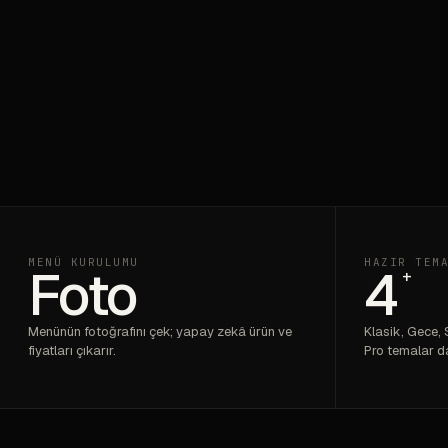
MENÜ KURULUMU
HAZIR TEM
Foto
4
+
Menünün fotoğrafını çek; yapay zekâ ürün ve
Klasik, Gece,
fiyatları çıkarır.
Pro temalar da