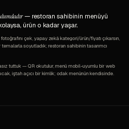
ulumdadır
— restoran sahibinin menüyü
olaysa, ürün o kadar yaşar.
otoğrafını çek, yapay zekâ kategori/ürün/fiyatı çıkarsın,
r temalarla soyutladık; restoran sahibinin tasarımcı
amasız tuttuk — QR okutulur, menü mobil-uyumlu bir web
ıcak, iştah açıcı bir kimlik; odak menünün kendisinde.