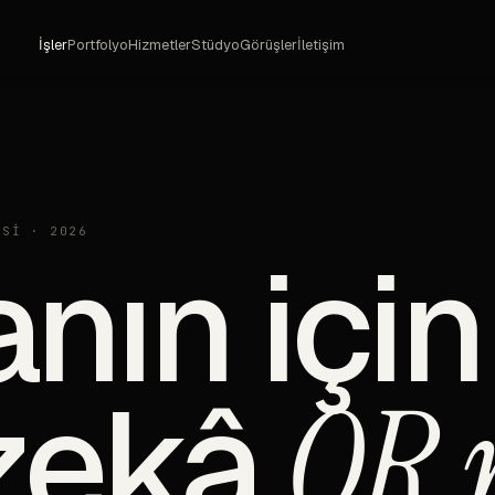
İşler
Portfolyo
Hizmetler
Stüdyo
Görüşler
İletişim
Sİ · 2026
nın için
zekâ
QR 