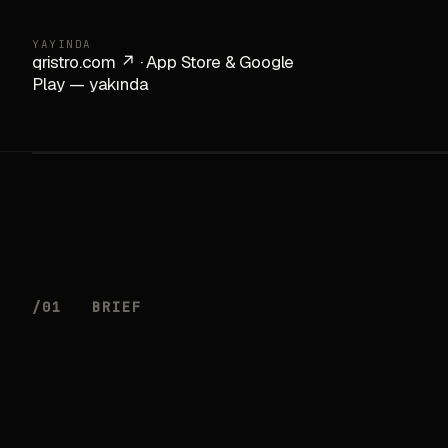
YAYINDA
qristro.com ↗
· App Store & Google
Play — yakında
/01
BRIEF