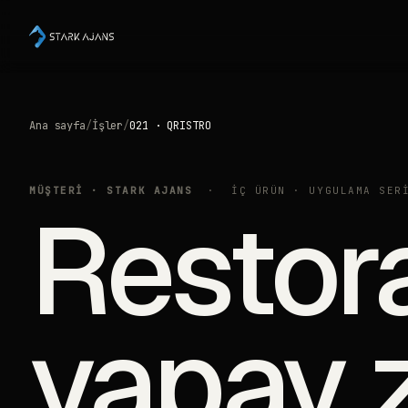
Ana sayfa
/
İşler
/
021 · QRISTRO
MÜŞTERİ · STARK AJANS
· İÇ ÜRÜN · UYGULAMA SERİ
Restora
yapay 