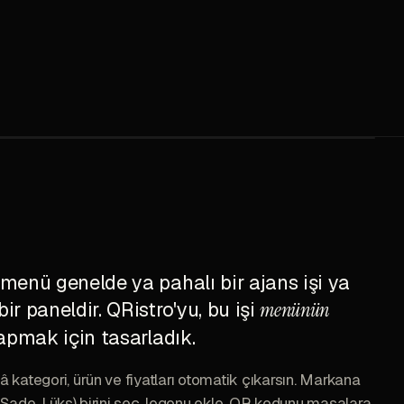
l menü genelde ya pahalı bir ajans işi ya
bir paneldir. QRistro'yu, bu işi
menünün
apmak için tasarladık.
kategori, ürün ve fiyatları otomatik çıkarsın. Markana
 Sade, Lüks) birini seç, logonu ekle, QR kodunu masalara