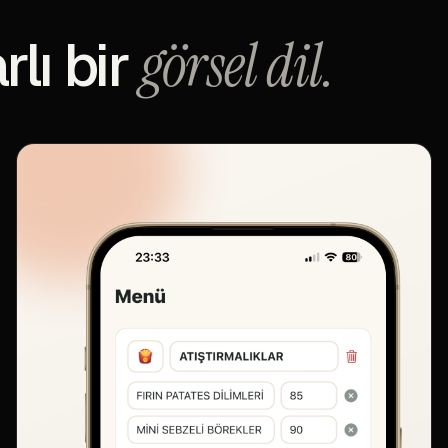
lı bir
görsel dil.