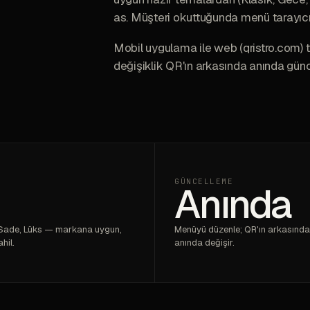
as. Müşteri okuttuğunda menü tarayıc
Mobil uygulama ile web (qristro.com) 
değişiklik QR'ın arkasında anında günce
A
GÜNCELLEME
Anında
 Sade, Lüks — markana uygun,
Menüyü düzenle; QR'ın arkasında
hil.
anında değişir.