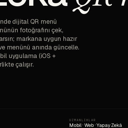
çinde dijital QR menü
nünün fotoğrafını çek,
ıkarsın; markana uygun hazır
 ve menünü anında güncelle.
obil uygulama (iOS +
ikte çalışır.
UZMANLIKLAR
Mobil
·
Web
·
Yapay Zekâ