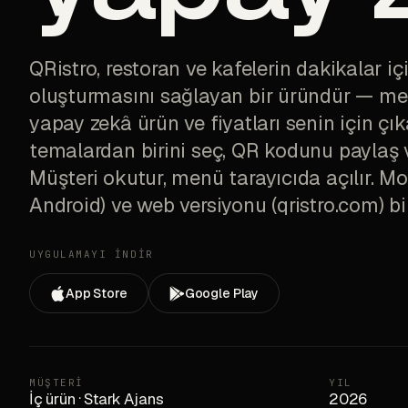
QRistro, restoran ve kafelerin dakikalar i
oluşturmasını sağlayan bir üründür — me
yapay zekâ ürün ve fiyatları senin için ç
temalardan birini seç, QR kodunu paylaş
Müşteri okutur, menü tarayıcıda açılır. M
Android) ve web versiyonu (qristro.com) birl
UYGULAMAYI İNDİR
App Store
Google Play
MÜŞTERI
YIL
İç ürün
·
Stark Ajans
2026