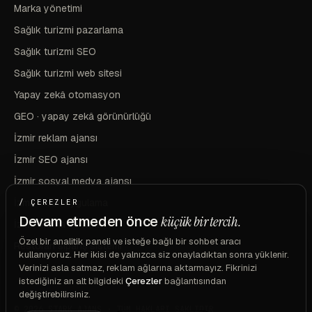
Marka yönetimi
Sağlık turizmi pazarlama
Sağlık turizmi SEO
Sağlık turizmi web sitesi
Yapay zekâ otomasyon
GEO · yapay zekâ görünürlüğü
İzmir reklam ajansı
İzmir SEO ajansı
İzmir sosyal medya ajansı
İzmir mobil uygulama
/ ÇEREZLER
Devam etmeden önce
küçük bir tercih.
İzmir marka ve kimlik
Özel bir analitik paneli ve isteğe bağlı bir sohbet aracı
Restoran sipariş sistemi
kullanıyoruz. Her ikisi de yalnızca siz onayladıktan sonra yüklenir.
Verinizi asla satmaz, reklam ağlarına aktarmayız. Fikrinizi
istediğiniz an alt bilgideki
Çerezler
bağlantısından
değiştirebilirsiniz.
© 2026 STARK AJANS · TÜM HAKLARI SAKLIDIR