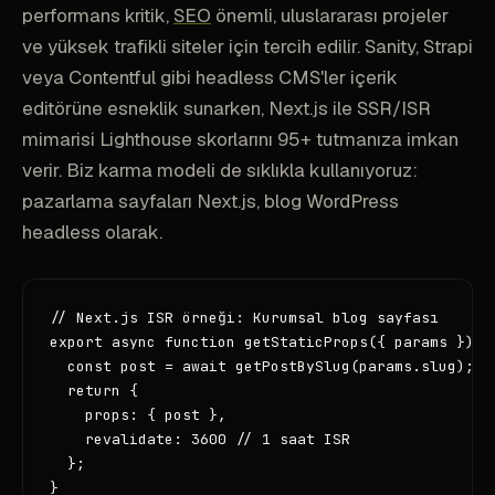
performans kritik,
SEO
önemli, uluslararası projeler
ve yüksek trafikli siteler için tercih edilir. Sanity, Strapi
veya Contentful gibi headless CMS'ler içerik
editörüne esneklik sunarken, Next.js ile SSR/ISR
mimarisi Lighthouse skorlarını 95+ tutmanıza imkan
verir. Biz karma modeli de sıklıkla kullanıyoruz:
pazarlama sayfaları Next.js, blog WordPress
headless olarak.
// Next.js ISR örneği: Kurumsal blog sayfası

export async function getStaticProps({ params }) {

  const post = await getPostBySlug(params.slug);

  return {

    props: { post },

    revalidate: 3600 // 1 saat ISR

  };

}
