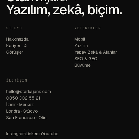
Yazılım, zekâ, biçim.
STÜDYO
YETENEKLER
Hakkımızda
Mobil
Kariyer
·4
Yazılım
Görüşler
Yapay Zekâ & Ajanlar
SEO & GEO
Büyüme
İLETIŞIM
hello@starkajans.com
0850 302 55 21
İzmir · Merkez
Londra · Stüdyo
San Francisco · Ofis
Instagram
Linkedin
Youtube