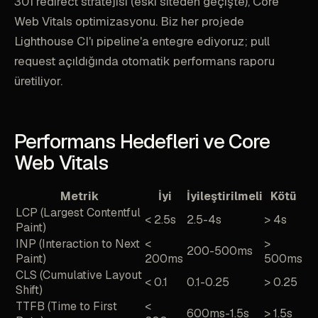
301 redirect stratejisi (eski siteden geçişte), Core
Web Vitals optimizasyonu. Biz her projede
Lighthouse CI'ı pipeline'a entegre ediyoruz; pull
request açıldığında otomatik performans raporu
üretiliyor.
Performans Hedefleri ve Core
Web Vitals
Metrik
İyi
İyileştirilmeli
Kötü
LCP (Largest Contentful
< 2.5s
2.5-4s
> 4s
Paint)
INP (Interaction to Next
<
>
200-500ms
Paint)
200ms
500ms
CLS (Cumulative Layout
< 0.1
0.1-0.25
> 0.25
Shift)
TTFB (Time to First
<
600ms-1.5s
> 1.5s