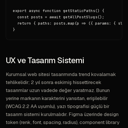
export async function getStaticPaths() {

  const posts = await getAllPostSlugs();

  return { paths: posts.map(p => ({ params: { slug
}
UX ve Tasarım Sistemi
Kurumsal web sitesi tasarımında trend kovalamak
tehlikelidir; 2 yıl sonra eskimiş hissettirecek
tasarımlar uzun vadede değer yaratmaz. Bunun
yerine markanın karakterini yansıtan, erişilebilir
(WCAG 2.2 AA uyumlu), yazı tipografisi güçlü bir
tasarım sistemi kurulmalıdır. Figma üzerinde design
token (renk, font, spacing, radius), component library