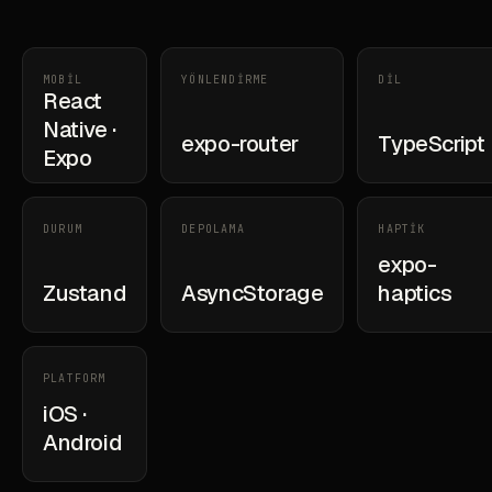
MOBİL
YÖNLENDİRME
DİL
React
Native ·
expo-router
TypeScript
Expo
DURUM
DEPOLAMA
HAPTİK
expo-
Zustand
AsyncStorage
haptics
PLATFORM
iOS ·
Android