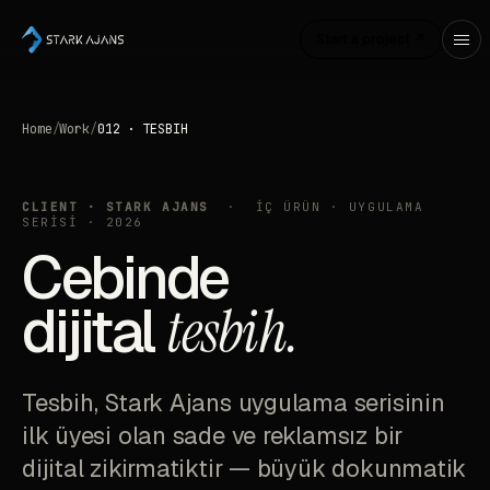
Start a project ↗
Home
/
Work
/
012 · TESBIH
CLIENT · STARK AJANS
· İÇ ÜRÜN · UYGULAMA
SERİSİ · 2026
Cebinde
dijital
tesbih.
Tesbih, Stark Ajans uygulama serisinin
ilk üyesi olan sade ve reklamsız bir
dijital zikirmatiktir — büyük dokunmatik