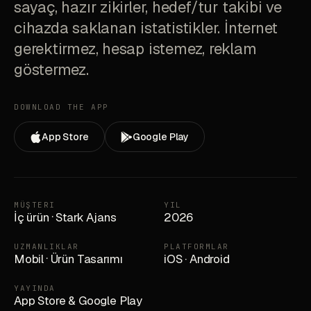
sayaç, hazır zikirler, hedef/tur takibi ve
cihazda saklanan istatistikler. İnternet
gerektirmez, hesap istemez, reklam
göstermez.
DOWNLOAD THE APP
App Store
Google Play
MÜŞTERI
YIL
İç ürün
·
Stark Ajans
2026
UZMANLIKLAR
PLATFORMLAR
Mobil
·
Ürün Tasarımı
iOS · Android
YAYINDA
App Store & Google Play