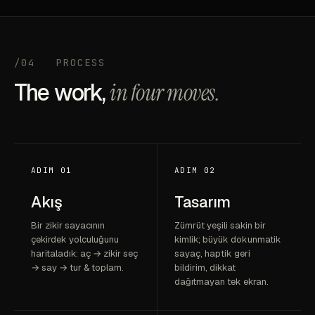
/04
PROCESS
The work,
in four moves.
ADIM 01
ADIM 02
Akış
Tasarım
Bir zikir sayacının
Zümrüt yeşili sakin bir
çekirdek yolculuğunu
kimlik; büyük dokunmatik
haritaladık: aç → zikir seç
sayaç, haptik geri
→ say → tur & toplam.
bildirim, dikkat
dağıtmayan tek ekran.