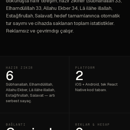
dokunuşta hafif titreşim, hazır zikirler (Sübhanallah 33,
Elhamdülillah 33, Allahu Ekber 34, Lâ ilâhe illallah,
Estağfirullah, Salavat), hedef tamamlanınca otomatik
tur sayımı ve cihazda saklanan toplam istatistikler.
Reklamsız ve çevrimdışı çalışır.
HAZIR ZIKIR
PLATFORM
6
2
Sübhanallah, Elhamdülillah,
iOS + Android, tek React
Allahu Ekber, Lâ ilâhe illallah,
Native kod tabanı.
Estağfirullah, Salavat — artı
serbest sayaç.
BAĞLANTI
REKLAM & HESAP