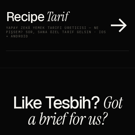
Recipe
Tarif
→
YAPAY ZEKÂ YEMEK TARIFI ÜRETICISI — NE
PIŞSEM? SOR, SANA ÖZEL TARIF GELSIN · IOS
+ ANDROID
Like Tesbih?
Got
a brief for us?