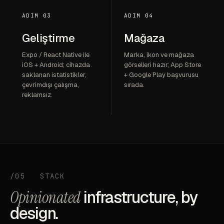
ADIM 03
ADIM 04
Geliştirme
Mağaza
Expo / React Native ile
Marka, ikon ve mağaza
iOS + Android; cihazda
görselleri hazır; App Store
saklanan istatistikler,
+ Google Play başvurusu
çevrimdışı çalışma,
sırada.
reklamsız.
/05
STACK
Opinionated
infrastructure, by
design.