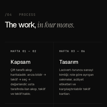
/04
PROCESS
The work,
in four moves.
HAFTA 01 — 02
HAFTA 03 — 06
Kapsam
Tasarım
Çift taraflı akışı
Lacivert-turuncu sanayi
haritaladık: arıza bildir →
kimliği; role göre ayrışan
teklif → seç →
sekmeler, aciliyet
değerlendir; usta
etiketleri ve
tarafında ilan akışı, teklif
karşılaştırılabilir teklif
ve teklif hakkı.
kartları.