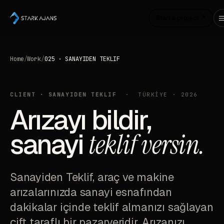
Start a project ↗
Home
/
Work
/
025 · SANAYIDEN TEKLIF
CLIENT · SANAYIDEN TEKLIF
· TÜRKİYE · 2026
Arızayı bildir,
sanayi
teklif versin.
Sanayiden Teklif, araç ve makine
arızalarınızda sanayi esnafından
dakikalar içinde teklif almanızı sağlayan
çift taraflı bir pazaryeridir. Arızanızı