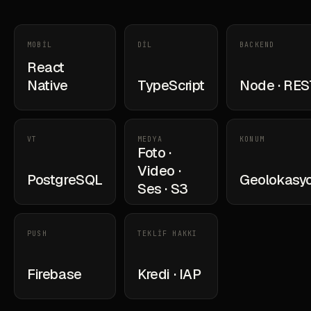
MOBİL
DİL
BACKEND
React
Native
TypeScript
Node · RES
VT
MEDYA
KONUM
Foto ·
Video ·
PostgreSQL
Geolokasy
Ses · S3
PUSH
TEKLİF HAKKI
Firebase
Kredi · IAP