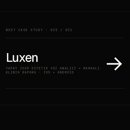
NEXT CASE STUDY · 025 / 031
Luxen
→
YAPAY ZEKÂ ESTETIK YÜZ ANALIZI + MARKALI
KLINIK RAPORU · IOS + ANDROID