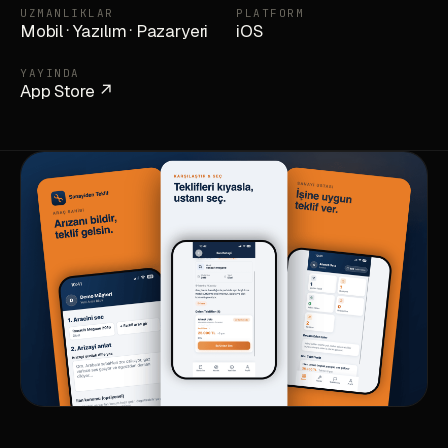
UZMANLIKLAR
PLATFORM
Mobil
·
Yazılım
·
Pazaryeri
iOS
YAYINDA
App Store ↗