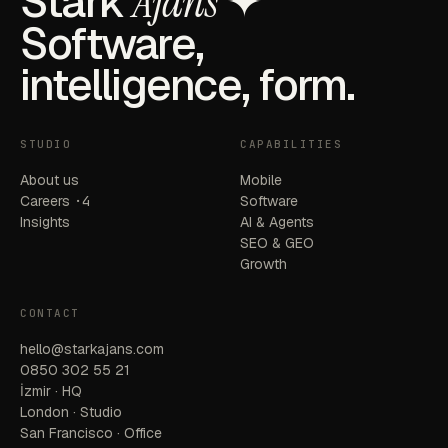
Stark
Ajans
✦
Software,
intelligence, form.
STUDIO
CAPABILITIES
About us
Mobile
Careers
·4
Software
Insights
AI & Agents
SEO & GEO
Growth
CONTACT
hello@starkajans.com
0850 302 55 21
İzmir · HQ
London · Studio
San Francisco · Office