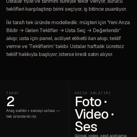
Ustalar fiyat ve tahmini süreyle teklif veriyor, sürücü
teklifleri karşılaştırıp birini seçiyor, iş bitince puanlıyor.
İki tarafı tek üründe modelledik: müşteri için 'Yeni Arıza
Bildir → Gelen Teklifler → Usta Seç → Değerlendir'
akışı; usta için panel, aciliyet etiketli ilan akışı, teklif
verme ve 'Tekliflerim' takibi. Ustalar haftalık ücretsiz
teklif hakkıyla başlıyor, isterse kredi satın alıyor.
TARAF
ARIZA ANLATIMI
2
Foto ·
Video ·
Araç sahibi + sanayi ustası —
tek üründe iki rol.
Ses
Görsel, video, sesli açıklama