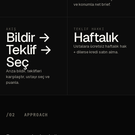
ve konumla net brief.
AKIŞ
TEKLIF HAKKI
Bildir →
Haftalık
Teklif →
Ustalara ücretsiz haftalık hak
+ dilerse kredi satın alma.
Seç
Arıza bildir, teklifleri
karşılaştır, ustayı seç ve
puanla.
/02
APPROACH