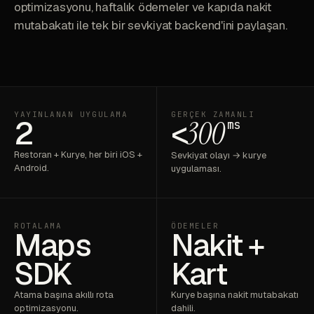
optimizasyonu, haftalık ödemeler ve kapıda nakit
mutabakatı ile tek bir sevkiyat backend'ini paylaşan.
YAYINLANAN UYGULAMA
GERÇEK ZAMANLI
2
<
300
ms
Restoran + Kurye, her biri iOS +
Sevkiyat olayı → kurye
Android.
uygulaması.
ROTALAMA
ÖDEMELER
Maps
Nakit +
SDK
Kart
Atama başına akıllı rota
Kurye başına nakit mutabakatı
optimizasyonu.
dahili.