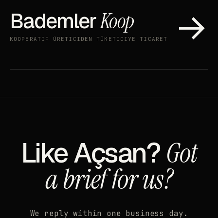
→
Bademler
Koop
KOOPERATIF ÜRETICIDEN TÜKETICIYE TICARET
Like Açsan?
Got
a brief for us?
We reply within one business day.