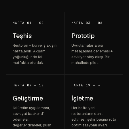
HAFTA 01 — 02
HAFTA 03 — 06
Teşhis
Prototip
Restoran + kurye iş akışını
Uygulamalar arası
haritaladık. Akşam
mesajlaşma denemesi +
yoğunluğunda iki
sevkiyat olay akışı. Bir
mutfakta oturduk.
mahallede pilot.
HAFTA 07 — 18
HAFTA 19 — ∞
Geliştirme
İşletme
İki üretim uygulaması,
Her hafta yeni
sevkiyat backend'i,
restoranların dahil
ödemeler,
edilmesi; şehir başına rota
değerlendirmeler, push
optimizasyonu ayarı.