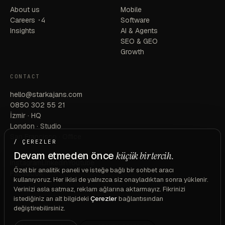
About us
Mobile
Careers
·4
Software
Insights
AI & Agents
SEO & GEO
Growth
CONTACT
hello@starkajans.com
0850 302 55 21
İzmir · HQ
London · Studio
San Francisco · Office
/ ÇEREZLER
Devam etmeden önce
küçük bir tercih.
Instagram
Linkedin
Youtube
Özel bir analitik paneli ve isteğe bağlı bir sohbet aracı
Facebook
kullanıyoruz. Her ikisi de yalnızca siz onayladıktan sonra yüklenir.
Verinizi asla satmaz, reklam ağlarına aktarmayız. Fikrinizi
istediğiniz an alt bilgideki
Çerezler
bağlantısından
değiştirebilirsiniz.