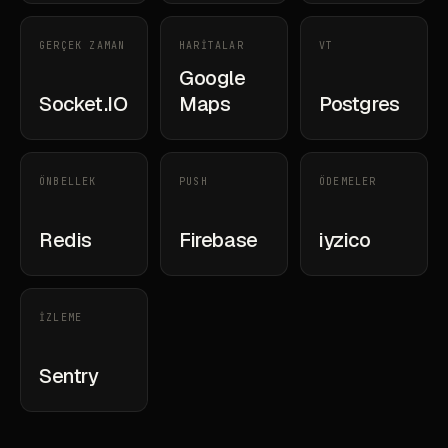
GERÇEK ZAMAN
HARİTALAR
VT
Google
Socket.IO
Maps
Postgres
ÖNBELLEK
PUSH
ÖDEMELER
Redis
Firebase
iyzico
İZLEME
Sentry