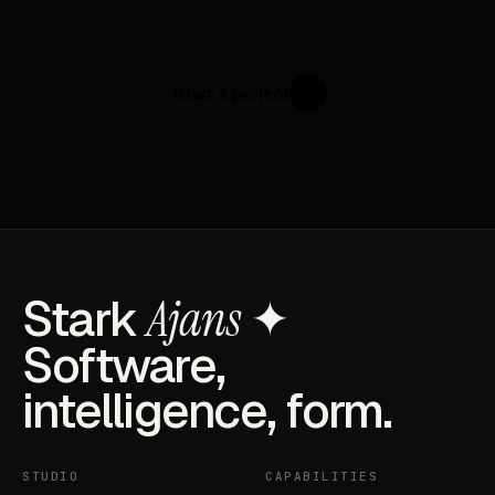
Start a project
↗
Stark
Ajans
✦
Software,
intelligence, form.
STUDIO
CAPABILITIES