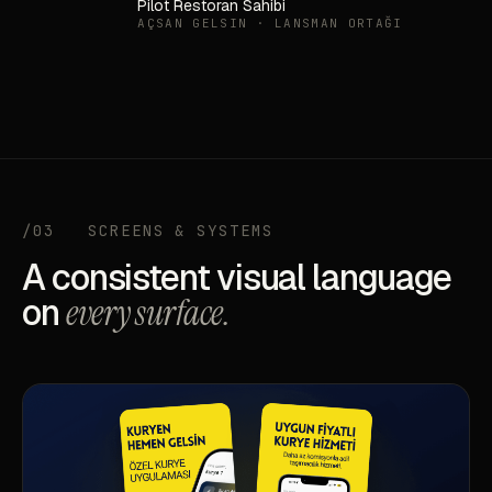
Pilot Restoran Sahibi
AÇSAN GELSIN · LANSMAN ORTAĞI
/03
SCREENS & SYSTEMS
A consistent visual language
on
every surface.