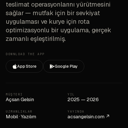
teslimat operasyonlarını yürütmesini
sağlar — mutfak için bir sevkiyat
uygulaması ve kurye için rota
optimizasyonlu bir uygulama, gerçek
zamanlı eşleştirilmiş.
DOWNLOAD THE APP
App Store
Google Play
MÜŞTERI
YIL
Açsan Gelsin
2025 — 2026
UZMANLIKLAR
YAYINDA
Mobil
·
Yazılım
acsangelsin.com ↗