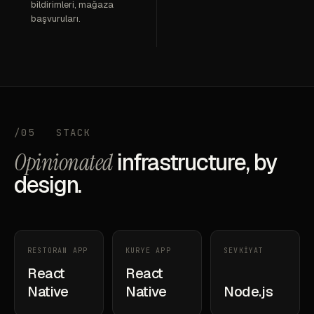
bildirimleri, mağaza
başvuruları.
/05
STACK
Opinionated
infrastructure, by
design.
RESTORAN APP
KURYE APP
SEVKİYAT
React
React
Native
Native
Node.js