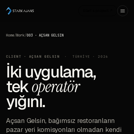
Start a project ↗
Home
/
Work
/
003 · AÇSAN GELSIN
CLIENT · AÇSAN GELSIN
· TÜRKİYE · 2026
İki uygulama,
tek
operatör
yığını.
Açsan Gelsin, bağımsız restoranların
pazar yeri komisyonları olmadan kendi