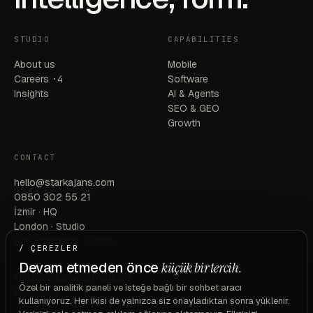
STUDIO
CAPABILITIES
About us
Mobile
Careers
·4
Software
Insights
AI & Agents
SEO & GEO
Growth
CONTACT
hello@starkajans.com
0850 302 55 21
İzmir · HQ
London · Studio
San Francisco · Office
/ ÇEREZLER
Devam etmeden önce
küçük bir tercih.
Instagram
Linkedin
Youtube
Özel bir analitik paneli ve isteğe bağlı bir sohbet aracı
Facebook
kullanıyoruz. Her ikisi de yalnızca siz onayladıktan sonra yüklenir.