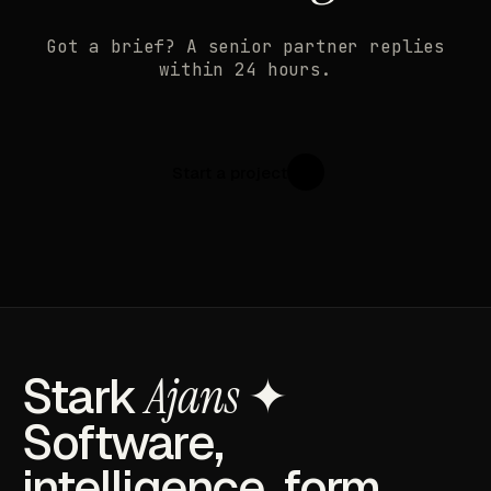
Got a brief? A senior partner replies
within 24 hours.
Start a project
↗
Stark
Ajans
✦
Software,
intelligence, form.