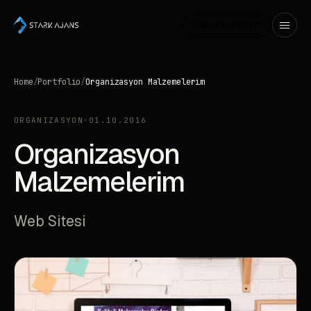
Start a project ↗
Home
/
Portfolio
/
Organizasyon Malzemelerim
ORGANIZASYON
·
01.10.2016
Organizasyon
Malzemelerim
Web Sitesi