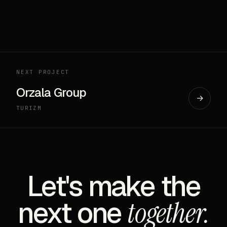
NEXT PROJECT
Orzala Group
→
TURIZM
Let's make the
next one
together.