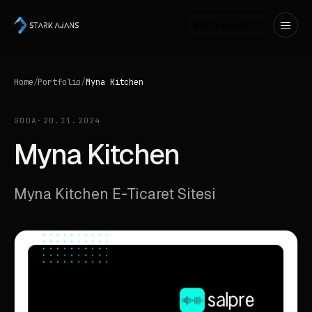
Start a project ↗
Home
/
Portfolio
/
Myna Kitchen
GODA
·
20.11.2024
Myna Kitchen
Myna Kitchen E-Ticaret Sitesi