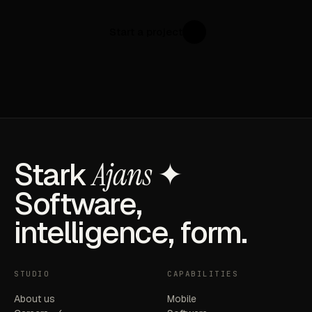
Start a project
↗
Stark
Ajans
✦
Software,
intelligence, form.
STUDIO
CAPABILITIES
About us
Mobile