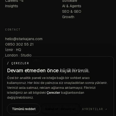
Careers
·4
Software
Insights
AI & Agents
SEO & GEO
Growth
CONTACT
hello@starkajans.com
0850 302 55 21
İzmir · HQ
London · Studio
San Francisco · Office
/ ÇEREZLER
Devam etmeden önce
küçük bir tercih.
Instagram
Linkedin
Youtube
Özel bir analitik paneli ve isteğe bağlı bir sohbet aracı
Facebook
kullanıyoruz. Her ikisi de yalnızca siz onayladıktan sonra yüklenir.
Verinizi asla satmaz, reklam ağlarına aktarmayız. Fikrinizi
istediğiniz an alt bilgideki
Çerezler
bağlantısından
değiştirebilirsiniz.
© 2026 STARK AJANS · ALL RIGHTS RESERVED
Tümünü reddet
Kabul et · devam et
AYRINTILAR ↗
Privacy
·
Terms
·
Cookies
BUILT IN THE LAB · v.2026.05.21