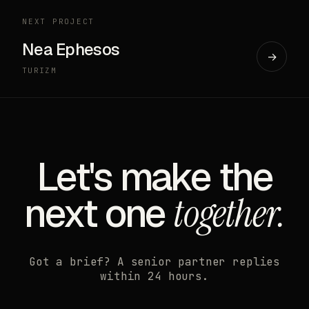
NEXT PROJECT
Nea Ephesos
→
TURIZM
Let's make the
next one
together.
Got a brief? A senior partner replies
within 24 hours.