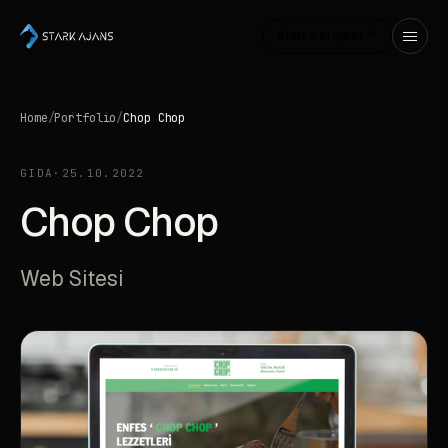
Start a project ↗
Home
/
Portfolio
/
Chop Chop
GIDA
·
25.10.2022
Chop Chop
Web Sitesi