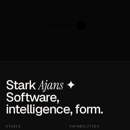
Start a project
↗
Stark
Ajans
✦
Software,
intelligence, form.
STUDIO
CAPABILITIES