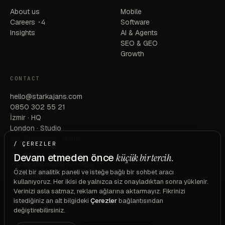
About us
Mobile
Careers
·4
Software
Insights
AI & Agents
SEO & GEO
Growth
CONTACT
hello@starkajans.com
0850 302 55 21
İzmir · HQ
London · Studio
San Francisco · Office
/ ÇEREZLER
Devam etmeden önce
küçük bir tercih.
Instagram
Linkedin
Youtube
Özel bir analitik paneli ve isteğe bağlı bir sohbet aracı
Facebook
kullanıyoruz. Her ikisi de yalnızca siz onayladıktan sonra yüklenir.
Verinizi asla satmaz, reklam ağlarına aktarmayız. Fikrinizi
istediğiniz an alt bilgideki
Çerezler
bağlantısından
değiştirebilirsiniz.