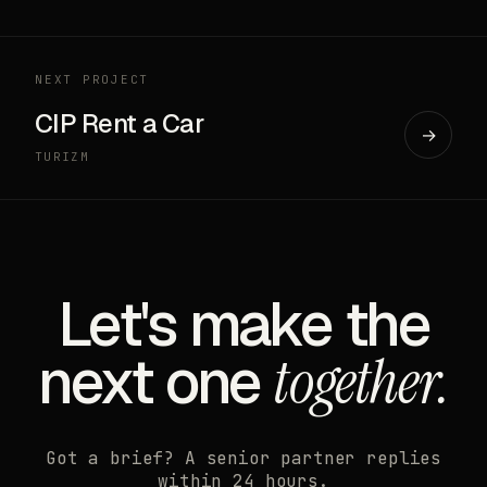
NEXT PROJECT
CIP Rent a Car
→
TURIZM
Let's make the
next one
together.
Got a brief? A senior partner replies
within 24 hours.